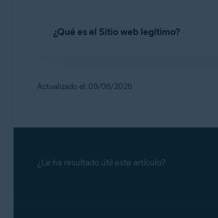
Para obtener más información sobre Guardián d
La función
Escudo de ransomware
ayuda a pro
eliminen o cifren. Esta función analiza y prot
¿Qué es el Sitio web legítimo?
Nuevo Guardián de email de Avast One: pr
de las aplicaciones que no son de confianza. 
carpetas y qué aplicaciones se bloquean siemp
Nuevo Guardián de email de Avast One: pr
Sitio web legítimo
te ayuda a proteger contra
forma furtiva de una URL auténtica a un sitio
de crédito.
Actualizado el: 09/06/2026
¿Le ha resultado útil este artículo?