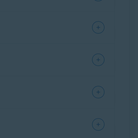
ás, puedes averiguar a dónde envían los datos
ridad que dejan la puerta abierta a las
l Inspector de red te ayuda a proteger la red
s al Laboratorio de virus de Avast para su
os. De este modo, si un archivo contiene
nculos en busca de señales de estafas.
s hacer preguntas sobre diversos temas