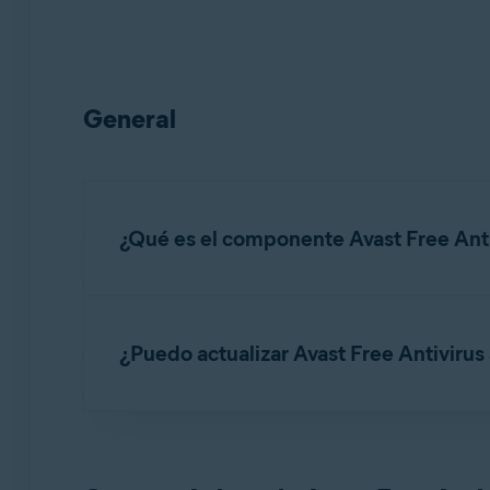
General
¿Qué es el componente Avast Free Ant
Avast Free Antivirus es un componente predete
software malicioso, phishing y otras amenazas
¿Puedo actualizar Avast Free Antivirus
Avast Free Antivirus incluye las
funciones grat
Sí.
Avast Premium Security
es la versión premi
funciones prémium
que se indican a continua