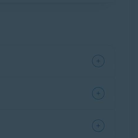
rnet en tiempo real para evitar que se
unicaciones no autorizadas y posibles
n, solo tienes que mantener activado el
Cuando una app se inicia por primera vez,
de email etiqueta los correos electrónicos
s configurar manualmente cómo el Cortafuegos
ishing. Las etiquetas se añaden directamente
 cualquier dispositivo o navegador.