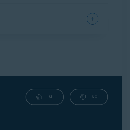
ue los ataques de ransomware los modifiquen,
especificar qué otras carpetas deseas proteger
modificar los archivos contenidos en tus
rogramas maliciosos pueden redirigirte de
s de usuario, contraseñas y datos de tarjetas
SÍ
NO