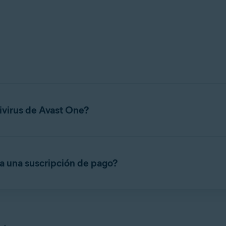
ivirus de Avast One?
rminado de Avast One. Es una aplicación de seguridad que ayuda 
.
 a una suscripción de pago?
uitas
que se enumeran a continuación.
um de Avast Free Antivirus. Incluye todas las funciones gratuitas 
ción.