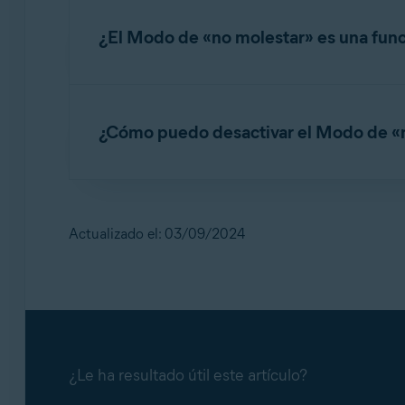
Haga clic en
+ Agregar aplicación
y en el 
aplicaciones del Modo de «no molestar», tambi
manualmente
. Vaya a una aplicación, sel
¿El Modo de «no molestar» es una func
de ventana, el Modo de «no molestar» no se ini
En la lista de aplicaciones, puede activar o d
También puede aumentar el rendimiento de las 
Sí. El Modo de «no molestar» es una función gr
puntos) y marcando la casilla junto a
Maximiza
¿Cómo puedo desactivar el Modo de «
El Modo de «no molestar» está activado de fo
aplicaciones específicas, pero no es posible d
Actualizado el: 03/09/2024
Abra Avast One
y vaya a
Explorar
▸
Mo
Haga clic en el control deslizante junto a
El Modo de «no molestar» ya está desactivado p
completa.
¿Le ha resultado útil este artículo?