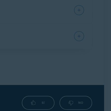
ernativa, haga clic en
Seleccionar aplicación
nicie. Si una aplicación se abre en el modo
 deslizante de cada panel de aplicación.
aciendo clic en
Más opciones
(tres
…
tomático del Modo de «no molestar» para
 molestar» para aplicaciones específicas:
ojo (desactivada).
mientras estas aplicaciones están en pantalla
SÍ
NO