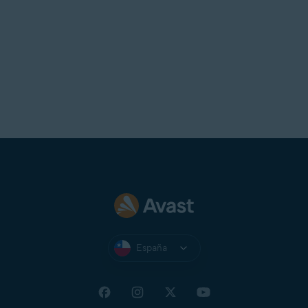
CONSEJO:
Si pierdes el PIN y
deseas seguir utilizando Avast
Secure Browser, puedes
desinstalar
la aplicación del
dispositivo y luego
volver a
instalarla
.
España