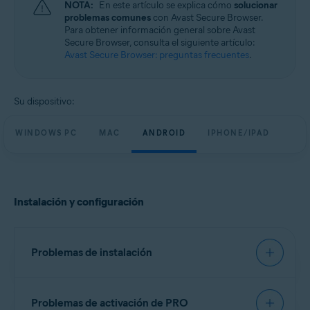
NOTA:
En este artículo se explica cómo
solucionar
Windows, macOS, Android y iOS
problemas comunes
con Avast Secure Browser.
Para obtener información general sobre Avast
Secure Browser, consulta el siguiente artículo:
Avast Secure Browser: preguntas frecuentes
.
Su dispositivo:
WINDOWS PC
MAC
ANDROID
IPHONE/IPAD
Instalación y configuración
Problemas de instalación
Te recomendamos que uses los pasos exactos del
Problemas de activación de PRO
siguiente artículo para intentar instalar Avast