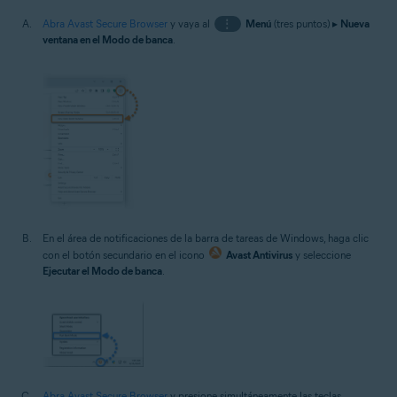
Abra Avast Secure Browser
y vaya al
⋮
Menú
(tres puntos) ▸
Nueva
ventana en el Modo de banca
.
En el área de notificaciones de la barra de tareas de Windows, haga clic
con el botón secundario en el icono
Avast Antivirus
y seleccione
Ejecutar el Modo de banca
.
Abra Avast Secure Browser
y presione simultáneamente las teclas