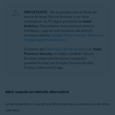
Microsoft Windows 11 Home/Pro/Enterprise/Education
Microsoft Windows 10 Home/Pro/Enterprise/Education - 32 o 64 bits
IMPORTANTE:
No es posible usar el Modo de
banca de Avast Secure Browser si no tiene
instalado en su PC algún producto de
Avast
Antivirus
. Para obtener instrucciones sobre la
instalación, siga las instrucciones del artículo
correspondiente:
Instalar Avast Premium Security
o
Instalar Avast Free Antivirus
.
Si intenta abrir la
función Modo de banca
en
Avast
Premium Security
sin haber instalado Secure
Browser, asegúrese de que su navegador
predeterminado sea Google Chrome, Mozilla
Firefox o Microsoft Edge.
Abrir usando un método alternativo
Le recomendamos que abra el Modo de banca usando uno de estos
métodos: