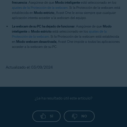
frecuencia
: Asegúrese de que
Modo inteligente
está seleccionado en los
ajustes de la Protección de la webcam
. Si la Protección de la webcam está
establecida en
Modo estricto
, Avast One le avisa siempre que
cualquier
aplicación intenta acceder a la webcam del equipo.
La webcam de su PC ha dejado de funcionar
: Asegúrese de que
Modo
inteligente
o
Modo estricto
está seleccionado en los
ajustes de la
Protección de la webcam
. Si la Protección de la webcam está establecida
en
Modo webcam desactivada
, Avast One impide a
todas
las aplicaciones
acceder a la webcam de su PC.
Actualizado el: 03/09/2024
¿Le ha resultado útil este artículo?
SÍ
NO