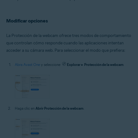
Microsoft Windows 10 Home/Pro/Enterprise/Education - 32 o 64 bits
Microsoft Windows 8.1/Pro/Enterprise - 32 o 64 bits
Microsoft Windows 8/Pro/Enterprise - 32 o 64 bits
Microsoft Windows 7 Home Basic/Home
Modificar opciones
Premium/Professional/Enterprise/Ultimate - Service Pack 1 con
Convenient Rollup Update, 32 o 64 bits
La Protección de la webcam ofrece tres modos de comportamiento
que controlan cómo responde cuando las aplicaciones intentan
acceder a su cámara web. Para seleccionar el modo que prefiera:
Abra Avast One
y seleccione
Explorar
▸
Protección de la webcam
.
Haga clic en
Abrir Protección de la webcam
.