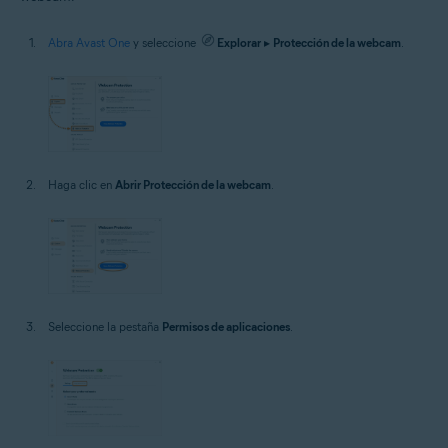
Abra Avast One
y seleccione
Explorar
▸
Protección de la webcam
.
Haga clic en
Abrir Protección de la webcam
.
Seleccione la pestaña
Permisos de aplicaciones
.