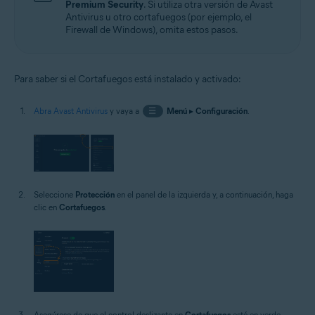
Premium Security
. Si utiliza otra versión de Avast
Antivirus u otro cortafuegos (por ejemplo, el
Firewall de Windows), omita estos pasos.
Para saber si el Cortafuegos está instalado y activado:
Abra Avast Antivirus
y vaya a
☰
Menú
▸
Configuración
.
Seleccione
Protección
en el panel de la izquierda y, a continuación, haga
clic en
Cortafuegos
.
Asegúrese de que el control deslizante en
Cortafuegos
esté en verde