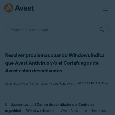
Resolver problemas cuando Windows indica
que Avast Antivirus y/o el Cortafuegos de
Avast están desactivados
Se aplica a Avast Premium Security para Windows, Avast Free Antivirus para Windows
MOSTRAR DETALLES
Productos:
En algunos casos, el
Centro de actividades
o el
Centro de
Avast Premium Security 22.x para Windows
seguridad
en
Windows
detecta que Avast Antivirus está instalado,
Avast Free Antivirus 22.x para Windows