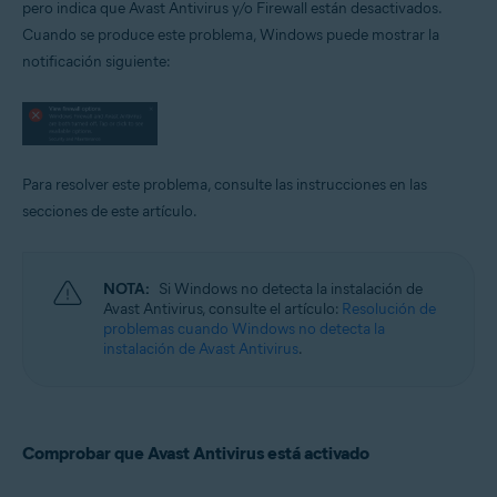
pero indica que Avast Antivirus y/o Firewall están desactivados.
Cuando se produce este problema, Windows puede mostrar la
Sistemas operativos:
notificación siguiente:
Microsoft Windows 11 Home/Pro/Enterprise/Education
Microsoft Windows 10 Home/Pro/Enterprise/Education - 32 o 64 bits
Microsoft Windows 8.1/Pro/Enterprise - 32 o 64 bits
Microsoft Windows 8/Pro/Enterprise - 32 o 64 bits
Microsoft Windows 7 Home Basic/Home
Premium/Professional/Enterprise/Ultimate - Service Pack 1 con
Para resolver este problema, consulte las instrucciones en las
Convenient Rollup Update, 32 o 64 bits
secciones de este artículo.
NOTA:
Si Windows no detecta la instalación de
Avast Antivirus, consulte el artículo:
Resolución de
problemas cuando Windows no detecta la
instalación de Avast Antivirus
.
Comprobar que Avast Antivirus está activado