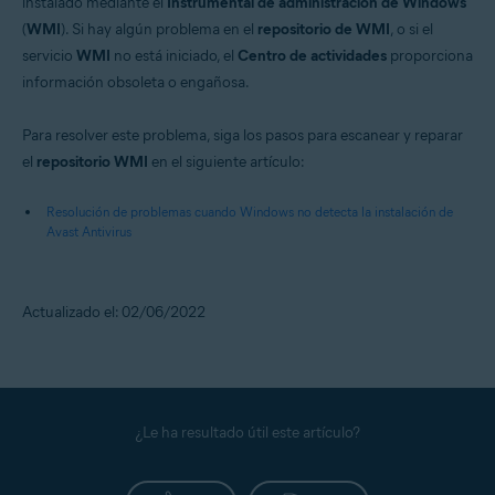
instalado mediante el
Instrumental de administración de Windows
(
WMI
). Si hay algún problema en el
repositorio de WMI
, o si el
servicio
WMI
no está iniciado, el
Centro de actividades
proporciona
información obsoleta o engañosa.
Para resolver este problema, siga los pasos para escanear y reparar
el
repositorio WMI
en el siguiente artículo:
Resolución de problemas cuando Windows no detecta la instalación de
Avast Antivirus
Actualizado el: 02/06/2022
¿Le ha resultado útil este artículo?