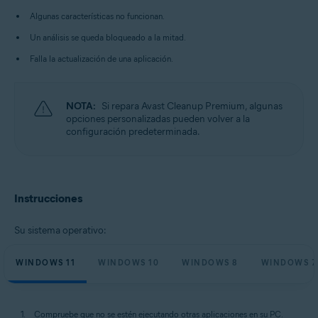
Microsoft Windows 10 Home/Pro/Enterprise/Education - 32 o 64 bits
Algunas características no funcionan.
Microsoft Windows 8.1/Pro/Enterprise - 32 o 64 bits
Microsoft Windows 8/Pro/Enterprise - 32 o 64 bits
Un análisis se queda bloqueado a la mitad.
Microsoft Windows 7 Home Basic/Home
Premium/Professional/Enterprise/Ultimate - Service Pack 1 con
Falla la actualización de una aplicación.
Convenient Rollup Update, 32 o 64 bits
NOTA:
Si repara Avast Cleanup Premium, algunas
opciones personalizadas pueden volver a la
configuración predeterminada.
Instrucciones
Su sistema operativo:
WINDOWS 11
WINDOWS 10
WINDOWS 8
WINDOWS 7
Compruebe que no se estén ejecutando otras aplicaciones en su PC.