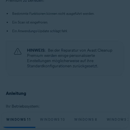
Premium zu beheben:
Microsoft Windows 10 Home/Pro/Enterprise/Education – 32-/64-Bit
Microsoft Windows 8.1 Home/Pro/Enterprise/Education – 32-/64-Bit
Microsoft Windows 8 Home/Pro/Enterprise/Education – 32-/64-Bit
Bestimmte Funktionen können nicht ausgeführt werden.
Microsoft Windows 7 Home Basic/Home
Ein Scan ist eingefroren.
Premium/Professional/Enterprise/Ultimate – Service Pack 1 mit
benutzerfreundlichem Rollup-Update, 32-/64-Bit
Ein Anwendungs-Update schlägt fehl.
HINWEIS:
Bei der Reparatur von Avast Cleanup
Premium werden einige personalisierte
Einstellungen möglicherweise auf ihre
Standardkonfigurationen zurückgesetzt.
Anleitung
Ihr Betriebssystem:
WINDOWS 11
WINDOWS 10
WINDOWS 8
WINDOWS 7