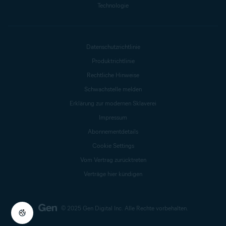
Technologie
Datenschutzrichtlinie
Produktrichtlinie
Rechtliche Hinweise
Schwachstelle melden
Erklärung zur modernen Sklaverei
Impressum
Abonnementdetails
Cookie Settings
Vom Vertrag zurücktreten
Verträge hier kündigen
© 2025 Gen Digital Inc.
Alle Rechte vorbehalten.