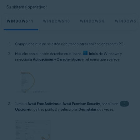
Su sistema operativo:
WINDOWS 11
WINDOWS 10
WINDOWS 8
WINDOWS 7
Comprueba que no se estén ejecutando otras aplicaciones en tu PC.
Haz clic con el botón derecho en el icono
Inicio
de Windows y
selecciona
Aplicaciones y Características
en el menú que aparece.
Junto a
Avast Free Antivirus
o
Avast Premium Security
, haz clic en
⋮
Opciones
(los tres puntos) y selecciona
Desinstalar
dos veces.