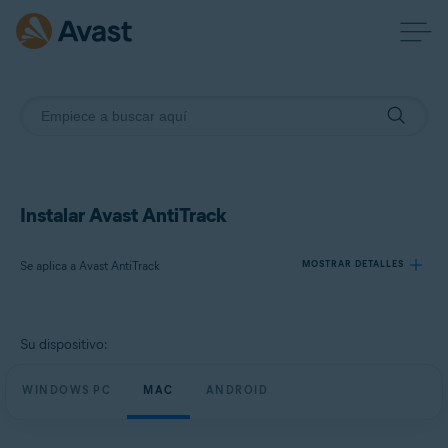
Instalar Avast AntiTrack
Se aplica a Avast AntiTrack
MOSTRAR DETALLES
Productos:
Su dispositivo:
Avast AntiTrack
WINDOWS PC
MAC
ANDROID
Sistemas operativos:
Windows, macOS y Android