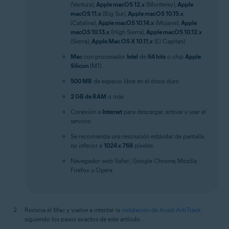
(Ventura),
Apple macOS 12.x
(Monterey),
Apple
macOS 11.x
(Big Sur),
Apple macOS 10.15.x
(Catalina),
Apple macOS 10.14.x
(Mojave),
Apple
macOS 10.13.x
(High Sierra),
Apple macOS 10.12.x
(Sierra),
Apple Mac OS X 10.11.x
(El Capitan)
Mac
con procesador
Intel
de
64 bits
o chip
Apple
Silicon
(M1)
500 MB
de espacio libre en el disco duro
2 GB de RAM
o más
Conexión a
Internet
para descargar, activar y usar el
servicio
Se recomienda una resolución estándar de pantalla
no inferior a
1024 x 768
píxeles
Navegador web Safari, Google Chrome, Mozilla
Firefox u Opera
Reinicia el Mac y vuelve a intentar la
instalación de Avast AntiTrack
siguiendo los pasos exactos de este artículo.