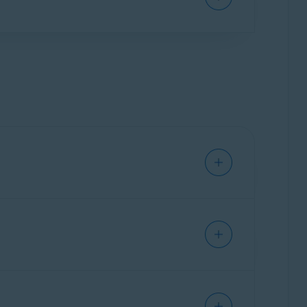
 la eliminación de tus datos (Derecho al
esado y Privacidad
.
Puedes añadir varias direcciones de correo
 inicias sesión en tu Cuenta Avast.
y pagos vinculados. No puedes eliminar la
nte en la Cuenta Avast si la dirección de
 vinculadas actualmente a tu Cuenta Avast a
 a tu Cuenta Avast. Para obtener información
ar con Google
mientras ya tienes una sesión
lver este problema, prueba una de las opciones