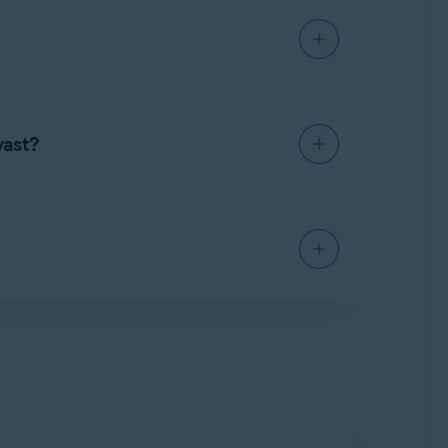
 Las opciones incluyen vínculos de descarga
ue estás usando la suscripción actualmente.
scripción. Para iniciar sesión en tu Cuenta
a de pago
y
cancela la suscripción
vast?
embolso, encontrar tu número de ID del pedido
tu Cuenta Avast para tener todas tus