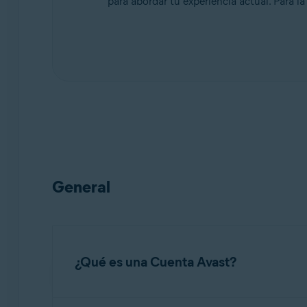
para abordar tu experiencia actual. Para la
Sistemas operativos:
Todas las plataformas admitidas
General
¿Qué es una Cuenta Avast?
La
Cuenta Avast
es un portal para gestiona