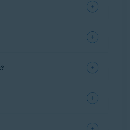
 requisitos para el reembolso
.
de la Cuenta Avast. El canal está supervisado
gar una
factura con IVA
o una
nota de
 apps de Avast.
reembolso. A continuación, haz clic en
en
Imprimir
.
citar un reembolso
.
respuesta directa de un profesional de
rificación en dos pasos, deberás introducir tu
lta las instrucciones detalladas en el artículo
 se complete el procesamiento.
t?
uede llevar hasta
7 días laborables
. Para
 tu Cuenta Avast. La dirección que usas para