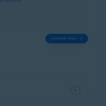
as frecuentes
.
EXPANDIR TODO
arás información sobre: