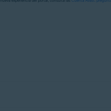
 nueva experiencia del portal, consulta las
Cuenta Avast: pregunt
r tus suscripciones de pago de Avast. En la Cuenta Avast encontr