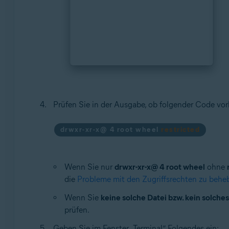
Prüfen Sie in der Ausgabe, ob folgender Code vor
drwxr-xr-x@ 4 root wheel
restricted
Wenn Sie nur
drwxr-xr-x@ 4 root wheel
ohne
die
Probleme mit den Zugriffsrechten zu behe
Wenn Sie
keine solche Datei bzw. kein solche
prüfen.
Geben Sie im Fenster „Terminal“ Folgendes ein: