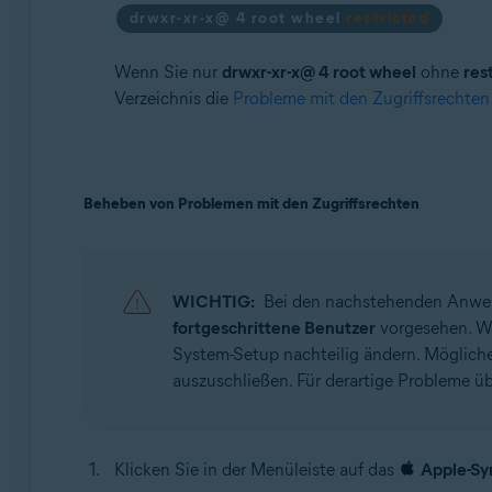
drwxr-xr-x@ 4 root wheel
restricted
Wenn Sie nur
drwxr-xr-x@ 4 root wheel
ohne
res
Verzeichnis die
Probleme mit den Zugriffsrechte
Beheben von Problemen mit den Zugriffsrechten
WICHTIG:
Bei den nachstehenden Anweis
fortgeschrittene Benutzer
vorgesehen. We
System-Setup nachteilig ändern. Mögliche
auszuschließen. Für derartige Probleme ü
Klicken Sie in der Menüleiste auf das
Apple-Sy