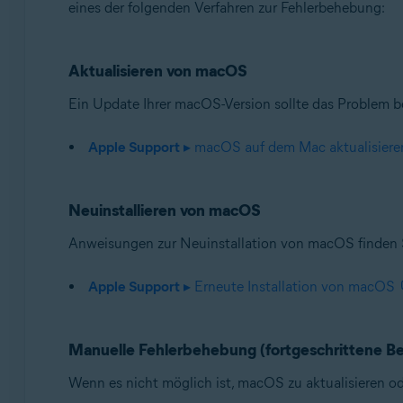
eines der folgenden Verfahren zur Fehlerbehebung:
Avast One 24.x für Mac
Avast Premium Security 15.x für Mac
Avast Security 15.x für Mac
Aktualisieren von macOS
Betriebssysteme:
Ein Update Ihrer macOS-Version sollte das Problem 
Apple macOS 14.x (Sonoma)
Apple macOS 13.x (Ventura)
Apple Support
▸ macOS auf dem Mac aktualisiere
Apple macOS 12.x (Monterey)
Apple macOS 11.x (Big Sur)
Apple macOS 10.15.x (Catalina)
Neuinstallieren von macOS
Apple macOS 10.14.x (Mojave)
Anweisungen zur Neuinstallation von macOS finden 
Apple macOS 10.13.x (High Sierra)
Apple Support
▸ Erneute Installation von macOS
Manuelle Fehlerbehebung (fortgeschrittene B
Wenn es nicht möglich ist, macOS zu aktualisieren o