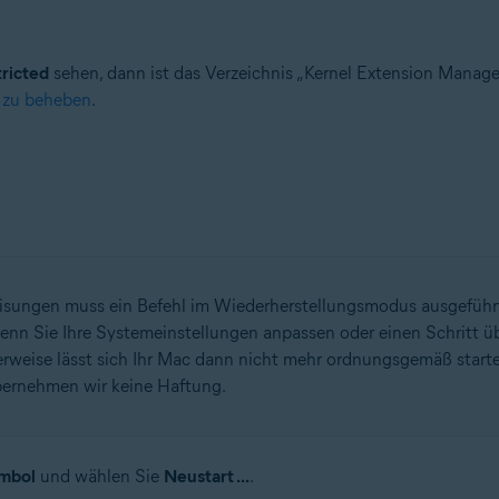
tricted
sehen, dann ist das Verzeichnis „Kernel Extension Managem
n zu beheben
.
ungen muss ein Befehl im Wiederherstellungsmodus ausgeführt w
nn Sie Ihre Systemeinstellungen anpassen oder einen Schritt üb
rweise lässt sich Ihr Mac dann nicht mehr ordnungsgemäß starte
bernehmen wir keine Haftung.
mbol
und wählen Sie
Neustart ...
.