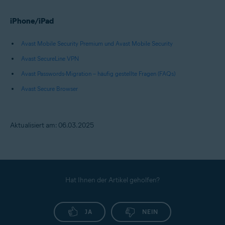
iPhone/iPad
Avast Mobile Security Premium und Avast Mobile Security
Avast SecureLine VPN
Avast Passwords-Migration – häufig gestellte Fragen (FAQs)
Avast Secure Browser
Aktualisiert am: 06.03.2025
Hat Ihnen der Artikel geholfen?
JA
NEIN