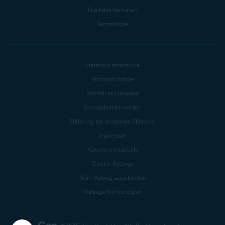
Digitales Vertrauen
Technologie
Datenschutzrichtlinie
Produktrichtlinie
Rechtliche Hinweise
Schwachstelle melden
Erklärung zur modernen Sklaverei
Impressum
Abonnementdetails
Cookie Settings
Vom Vertrag zurücktreten
Verträge hier kündigen