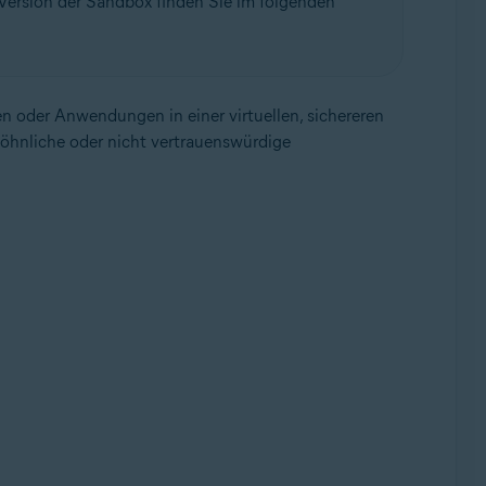
-Version der Sandbox finden Sie im folgenden
fen oder Anwendungen in einer virtuellen, sichereren
wöhnliche oder nicht vertrauenswürdige