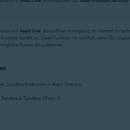
Sandbox in
Avast One
. Informationen zur
Avast Premium Security
ersion von
Avast One
, die es Ihnen ermöglicht, im Internet zu sur
stems isoliert ist. Diese Funktion ist nützlich, wenn Sie unge
 mögliche Risiken einzudämmen.
en
en Sandbox-Bildschirm in Avast One aus:
▸ Sandbox ▸ Sandbox öffnen.