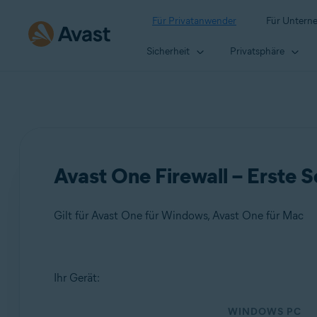
Für Privatanwender
Für Untern
Sicherheit
Privatsphäre
Avast One Firewall – Erste S
Gilt für Avast One für Windows, Avast One für Mac
Produkte:
Ihr Gerät:
Avast One 24.x für Windows
WINDOWS PC
Avast One 24.x für Mac