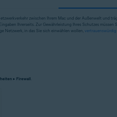
tzwerkverkehr zwischen Ihrem Mac und der Außenwelt und träg
n
Eingaben Ihrerseits. Zur Gewährleistung Ihres Schutzes müssen Sie
 – 32-/64-Bit
ge Netzwerk, in das Sie sich einwählen wollen,
vertrauenswürdig
n – 32-/64-Bit
– 32-/64-Bit
ional/Enterprise/Ultimate – Service Pack 1 mit benutzerfreundlichem R
lheiten
▸
Firewall
.