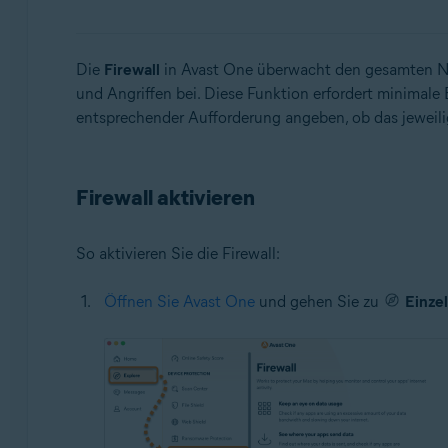
Betriebssysteme:
Die
Firewall
in Avast One überwacht den gesamten Ne
Microsoft Windows 11 Home/Pro/Enterprise/Educatio
und Angriffen bei. Diese Funktion erfordert minimale 
Microsoft Windows 10 Home/Pro/Enterprise/Education
entsprechender Aufforderung angeben, ob das jeweili
Microsoft Windows 8.1 Home/Pro/Enterprise/Educatio
Microsoft Windows 8 Home/Pro/Enterprise/Education 
Microsoft Windows 7 Home Basic/Home Premium/Profess
Firewall aktivieren
Apple macOS 14.x (Sonoma)
Apple macOS 13.x (Ventura)
So aktivieren Sie die Firewall:
Apple macOS 12.x (Monterey)
Apple macOS 11.x (Big Sur)
Öffnen Sie Avast One
und gehen Sie zu
Einze
Apple macOS 10.15.x (Catalina)
Apple macOS 10.14.x (Mojave)
Apple macOS 10.13.x (High Sierra)