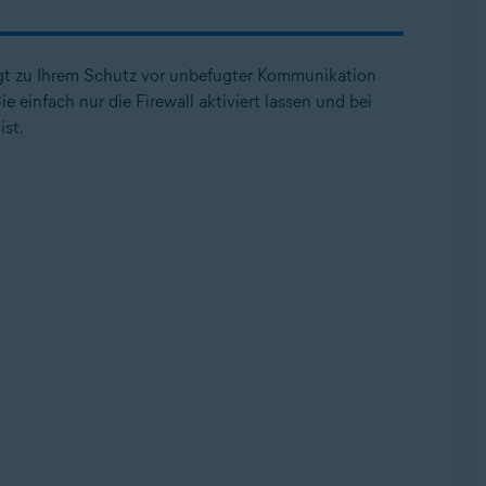
t zu Ihrem Schutz vor unbefugter Kommunikation
 einfach nur die Firewall aktiviert lassen und bei
ist.
ollup-Update, 32-/64-Bit