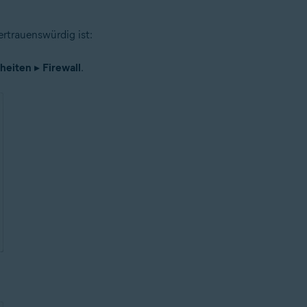
rtrauenswürdig ist:
lheiten
▸
Firewall
.