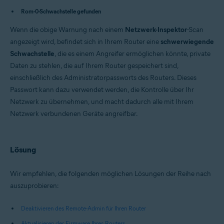
Avast Free Antivirus 22.x für Windows
Rom-0-Schwachstelle gefunden
Avast Premium Security 15.x für Mac
Avast Security 15.x für Mac
Wenn die obige Warnung nach einem
Netzwerk-Inspektor
-Scan
Betriebssysteme:
angezeigt wird, befindet sich in Ihrem Router eine
schwerwiegende
Schwachstelle
, die es einem Angreifer ermöglichen könnte, private
Microsoft Windows 11 Home / Pro / Enterprise / Education
Microsoft Windows 10 Home/Pro/Enterprise/Education – 32-/64-Bit
Daten zu stehlen, die auf Ihrem Router gespeichert sind,
Microsoft Windows 8.x / Pro / Enterprise - 32 / 64-Bit
einschließlich des Administratorpassworts des Routers. Dieses
Microsoft Windows 8 Home/Pro/Enterprise/Education – 32-/64-Bit
Passwort kann dazu verwendet werden, die Kontrolle über Ihr
Microsoft Windows 7 Home Basic/Home
Premium/Professional/Enterprise/Ultimate – Service Pack 1 mit
Netzwerk zu übernehmen, und macht dadurch alle mit Ihrem
benutzerfreundlichem Rollup-Update, 32-/64-Bit
Netzwerk verbundenen Geräte angreifbar.
Apple macOS 12.x (Monterey)
Apple macOS 11.x (Big Sur)
Apple macOS 10.15.x (Catalina)
Apple macOS 10.14.x (Mojave)
Lösung
Apple macOS 10.13.x (High Sierra)
Apple macOS 10.12.x (Sierra)
Apple Mac OS X 10.11.x (El Capitan)
Wir empfehlen, die folgenden möglichen Lösungen der Reihe nach
auszuprobieren:
Deaktivieren des Remote-Admin für Ihren Router
Aktualisieren der Firmware Ihres Routers