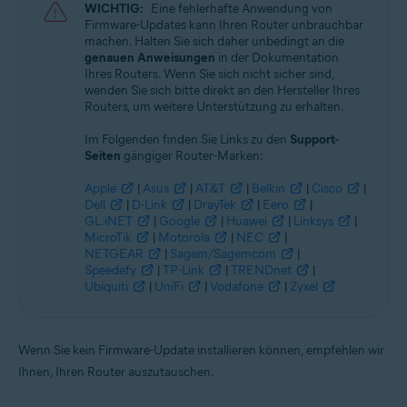
WICHTIG:
Eine fehlerhafte Anwendung von
Firmware-Updates kann Ihren Router unbrauchbar
machen. Halten Sie sich daher unbedingt an die
genauen Anweisungen
in der Dokumentation
Ihres Routers. Wenn Sie sich nicht sicher sind,
wenden Sie sich bitte direkt an den Hersteller Ihres
Routers, um weitere Unterstützung zu erhalten.
Im Folgenden finden Sie Links zu den
Support-
Seiten
gängiger Router-Marken:
Apple
|
Asus
|
AT&T
|
Belkin
|
Cisco
|
Dell
|
D-Link
|
DrayTek
|
Eero
|
GL.iNET
|
Google
|
Huawei
|
Linksys
|
MicroTik
|
Motorola
|
NEC
|
NETGEAR
|
Sagem/Sagemcom
|
Speedefy
|
TP-Link
|
TRENDnet
|
Ubiquiti
|
UniFi
|
Vodafone
|
Zyxel
Wenn Sie kein Firmware-Update installieren können, empfehlen wir
Ihnen, Ihren Router auszutauschen.