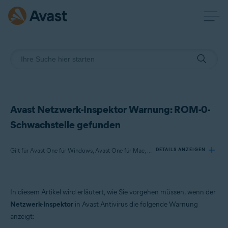
Avast Netzwerk-Inspektor Warnung: ROM-0-
Schwachstelle gefunden
Gilt für Avast One für Windows, Avast One für Mac, Avast Premium Security für Windows, Avast Free Antivirus für Windows, Avast Premium Security für Mac, Avast Security für Mac
DETAILS ANZEIGEN
Produkte:
In diesem Artikel wird erläutert, wie Sie vorgehen müssen, wenn der
Avast One 22.x für Windows
Netzwerk-Inspektor
in Avast Antivirus die folgende Warnung
Avast One 22.x für Mac
anzeigt:
Avast Premium Security 22.x für Windows