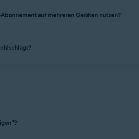
n Sie auf
Einstellungen
. Wählen Sie die Registerkarte
Abonn
ement
.
m-Abonnement auf mehreren Geräten nutzen?
g auf so vielen Geräten verwenden, wie Sie beim Kauf angegeben
s
Avast-Konto
prüfen, das Ihr Abonnement für Avast Cleanup P
fehlschlägt?
 Ihr erworbenes Abonnement erreicht haben, können Sie Avast 
obleme lösen, finden Sie im folgenden Artikel:
von einem der bisherigen Geräte.
ng von Avast-Apps
f dem neuen Gerät.
e sich an den
Avast-Support
.
tigen"?