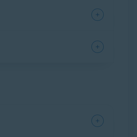
ement
und überprüfen Sie das Ablaufdatum
 haben. Sie können die Anzahl der Geräte in
remium enthält.
Cleanup Premium auf einem neuen Gerät