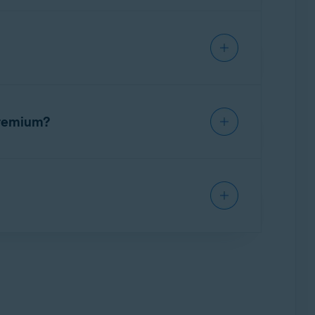
nte und Leistungsprobleme besitzt und daher
lgende Probleme auftreten:
Premium?
kelt wurde. Avast One ist eine All-in-One-
t One können Benutzer auf Funktionen wie
 Premiumfunktionen von den Abonnements
Sie ihn gegebenenfalls, geben Speicherplatz
kel: