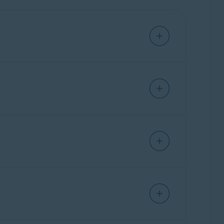
mmen. So können Sie über eine einzige
nzelnen Apps wechseln. Wenn Sie Avast Cleanup
 Cleanup-Funktionen in dieser App, anstatt
en Sie den folgenden Artikel:
So wechseln
 Ihre Aktivierungsdaten erhalten. Wenn Sie
Abonnement automatisch. Wenn Sie lieber die
eparat herunterladen und installieren
.