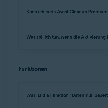
Öffnen Sie Avast Cleanup Premium
und klicke
des Abonnements unter
Ihr aktuelles Abonn
Kann ich mein Avast Cleanup Premiu
Sie können Avast Cleanup Premium gleichzeiti
Ihrer Bestellbestätigungs-E-Mail oder über da
Was soll ich tun, wenn die Aktivierung 
Wenn Sie die maximale Anzahl der Geräte für
nutzen, indem Sie wie folgt vorgehen:
Hinweise, wie Sie eine Reihe der häufigsten Pr
Deinstallieren
Sie Avast Cleanup Premium 
Beheben von Problemen mit der Aktivieru
Funktionen
Installieren
Sie Avast Cleanup Premium au
Falls das Problem bestehen bleibt, wenden Si
Aktivieren
Sie es auf dem neuen Gerät.
Was ist die Funktion "Datenmüll besei