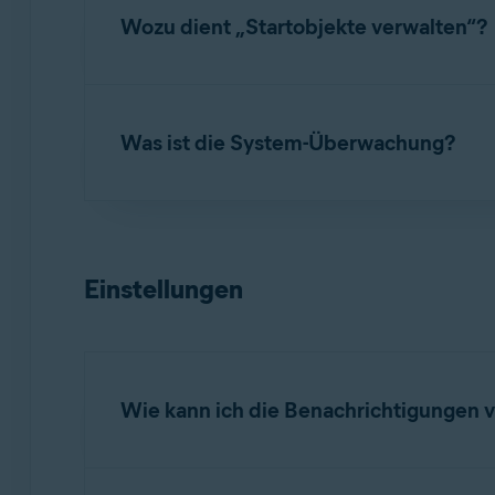
Wozu dient „Startobjekte verwalten“?
Fahren Sie mit der Maus über das Menü auf d
Wählen Sie
Apps deinstallieren
▸
Apps anzei
löschen möchten.
Mit
Startobjekte verwalten
können Sie Prozes
Was ist die System-Überwachung?
Fahren Sie mit der Maus über das Menü auf de
verwalten
▸
Startobjekte anzeigen
. Überprüf
Schieberegler, sodass er neben einem Prozess
Mit der
System-Überwachung
können Sie den 
Geräts scannen.
Einstellungen
Fahren Sie mit der Maus über das Menü auf d
System scannen
. Überprüfen Sie die Systema
Wie kann ich die Benachrichtigungen
So legen Sie fest, wann Sie Benachrichtigun