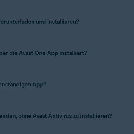
runterladen und installieren?
Aktivierung finden Sie in den folgenden Artikeln:
r die Avast One App installiert?
 Antivirus und VPN in einer einzigen App namens Avast One zusa
zugreifen und sie verwalten. Sie müssen nicht mehr zwischen ei
genständigen App?
liert das Installationsprogramm jetzt Avast One und aktiviert die
 zu installieren.
anup Premium-App anstelle von Avast One verwenden möchten, les
Abonnement haben, bleiben Ihre Funktionen, Ihr Abonnement und
pp
.
den, ohne Avast Antivirus zu installieren?
installiert hatten, ersetzt Avast One diese und übernimmt Ihr 
mium-App weiter verwenden möchten, können Sie sie weiterhin
s