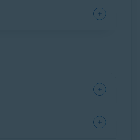
vast Premium Security
nicht auf Ihrem Mac
?
hr Abonnement für
Avast Premium Security
eisungen zur Aktivierung finden Sie im