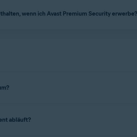
ndige Anwendung installiert werden, wenn
Avast Security
oder
A
thalten, wenn ich Avast Premium Security erwerbe
rates, kostenpflichtiges Abonnement erforderlich. Sie können I
mium verwenden.
ium?
ge App, für die ein Abonnement erforderlich ist. Detaillierte Anw
nt abläuft?