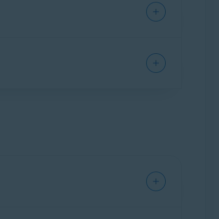
wendete Anwendungen zu deinstallieren.
wendungen und wählen Sie jene aus, die Sie
tet werden.
u deaktivieren. Wählen Sie
Startobjekte
emons. Klicken Sie auf den grünen (EIN)
chselt.
 Prozessor, die Festplatte und den Akku des
cannen. Wählen Sie
System-Überwachung
▸
ken Ecke.