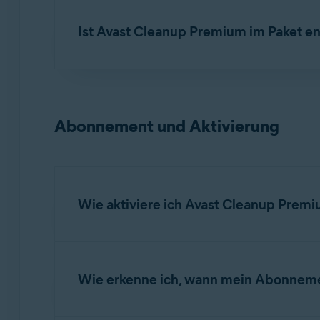
Ja. Avast Cleanup Premium kann als eigenstä
installiert ist.
Ist Avast Cleanup Premium im Paket en
Nein. Für Avast Cleanup Premium ist ein sepa
nicht zur Aktivierung von Avast Cleanup Pre
Abonnement und Aktivierung
Wie aktiviere ich Avast Cleanup Prem
Avast Cleanup Premium ist eine kostenpflichti
folgenden Artikel:
Wie erkenne ich, wann mein Abonneme
Aktivieren von Avast Cleanup Premium