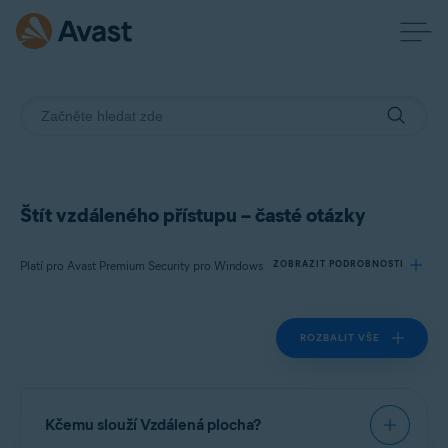
Štít vzdáleného přístupu – časté otázky
Platí pro Avast Premium Security pro Windows
ZOBRAZIT PODROBNOSTI
ROZBALIT VŠE
Produkty:
Avast Premium Security 24.x pro Windows
Operační systémy:
Kčemu slouží Vzdálená plocha?
Microsoft Windows 11 Home / Pro / Enterprise / Education