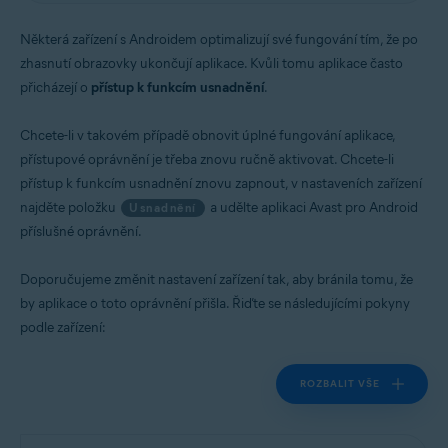
Operační systémy:
Některá zařízení s Androidem optimalizují své fungování tím, že po
Android
zhasnutí obrazovky ukončují aplikace. Kvůli tomu aplikace často
přicházejí o
přístup k funkcím usnadnění
.
Chcete-li v takovém případě obnovit úplné fungování aplikace,
přístupové oprávnění je třeba znovu ručně aktivovat. Chcete-li
přístup k funkcím usnadnění znovu zapnout, v nastaveních zařízení
najděte položku
a udělte aplikaci Avast pro Android
Usnadnění
příslušné oprávnění.
Doporučujeme změnit nastavení zařízení tak, aby bránila tomu, že
by aplikace o toto oprávnění přišla. Řiďte se následujícími pokyny
podle zařízení:
ROZBALIT VŠE