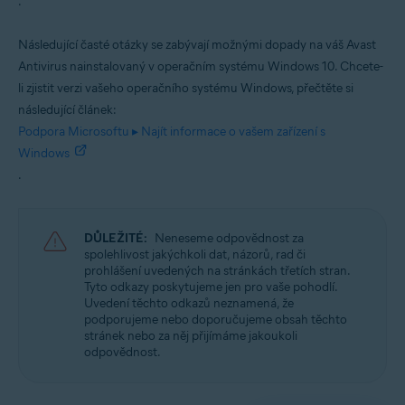
.
Windows
Následující časté otázky se zabývají možnými dopady na váš Avast
Antivirus nainstalovaný v operačním systému Windows 10. Chcete-
li zjistit verzi vašeho operačního systému Windows, přečtěte si
následující článek:
Podpora Microsoftu ▸ Najít informace o vašem zařízení s
Windows
.
DŮLEŽITÉ:
Neneseme odpovědnost za
spolehlivost jakýchkoli dat, názorů, rad či
prohlášení uvedených na stránkách třetích stran.
Tyto odkazy poskytujeme jen pro vaše pohodlí.
Uvedení těchto odkazů neznamená, že
podporujeme nebo doporučujeme obsah těchto
stránek nebo za něj přijímáme jakoukoli
odpovědnost.