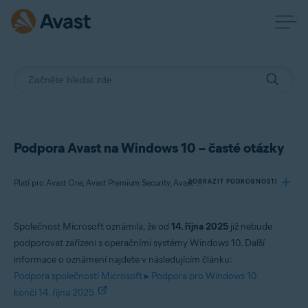
Podpora Avast na Windows 10 – časté otázky
ZOBRAZIT PODROBNOSTI
Platí pro Avast One, Avast Premium Security, Avast Free Antivirus
Společnost Microsoft oznámila, že od
14. října 2025
již nebude
Produkty:
podporovat zařízení s operačními systémy Windows 10. Další
Avast One
informace o oznámení najdete v následujícím článku:
Avast Premium Security
Podpora společnosti Microsoft ▸ Podpora pro Windows 10
Avast Free Antivirus
končí 14. října 2025
Operační systémy: