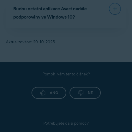
Ano, a doporučujeme to. Jakmile skončí podpora
Budou ostatní aplikace Avast nadále
Windows 10, Windows Defender přestane
dostávat aktualizace, zatímco Avast Antivirus bude
podporovány ve Windows 10?
i nadále poskytovat aktuální ochranu.
Ano, aplikace Avast budou i nadále podporovány
na Windows 10. Nejaktuálnější systémové
Aktualizováno: 20. 10. 2025
požadavky pro aplikace Avast si můžete
zkontrolovat v následujícím článku:
Systémové
požadavky pro aplikace Avast
.
Pomohl vám tento článek?
ANO
NE
Potřebujete další pomoc?