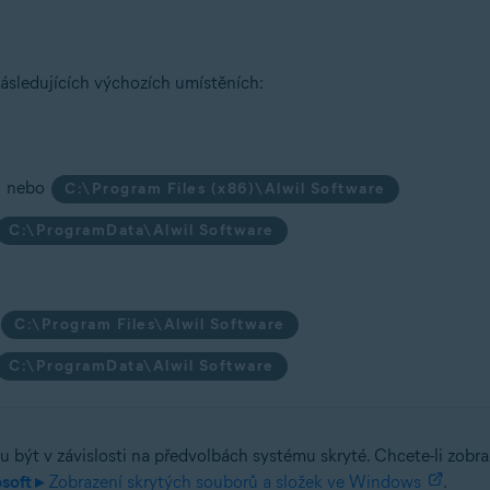
ásledujících výchozích umístěních:
nebo
C:\Program Files (x86)\Alwil Software
C:\ProgramData\Alwil Software
C:\Program Files\Alwil Software
C:\ProgramData\Alwil Software
být v závislosti na předvolbách systému skryté. Chcete-li zobraz
soft ▸
Zobrazení skrytých souborů a složek ve Windows
.