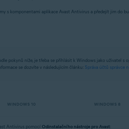
my s komponentami aplikace Avast Antivirus a předejít jim do b
tion
tion – 32/64bitový
ý
ssional / Enterprise / Ultimate – Service Pack 1 s aktualizací Convenien
le pokynů níže, je třeba se přihlásit k Windows jako uživatel s
nformace se dozvíte v následujícím článku:
Správa účtů správce 
WINDOWS 10
WINDOWS 8
vast Antivirus pomocí
Odinstalačního nástroje pro Avast
: