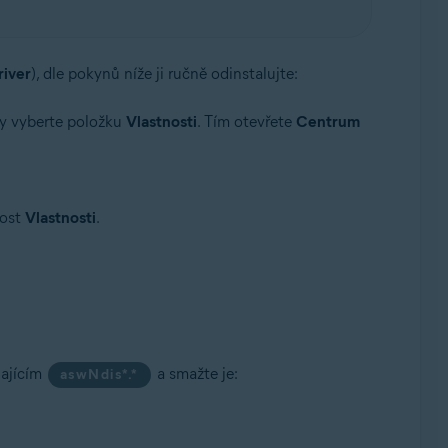
river
), dle pokynů níže ji ručně odinstalujte:
y vyberte položku
Vlastnosti
. Tím otevřete
Centrum
nost
Vlastnosti
.
najícím
a smažte je:
aswNdis*.*