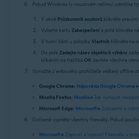
Pokud Windows (v nouzovém režimu) odmítne tyto
V okně
Průzkumník souborů
klikněte pravým 
Vyberte kartu
Zabezpečení
a poté klikněte na
V horní části u položky
Vlastník
klikněte na 
Do pole
Zadejte název objektu k výběru
zadej
klikáním na tlačítka
OK
zavřete všechna otev
Vymažte z webového prohlížeče veškerý offline o
Google Chrome:
Nápověda Google Chrome ▸
Mozilla Firefox:
Mozilla ▸
Jak vymazat mezipam
Microsoft Edge:
Microsoft ▸
Zobrazení a odstr
Dočasně vypněte všechny firewally. Pokud použí
Microsoft ▸
Zapnutí a vypnutí Firewallu v pro