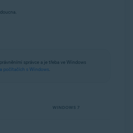
udoucna.
t Rollup Update, 32/64bitový
 oprávněními správce a je třeba ve Windows
na počítačích s Windows
.
WINDOWS 7