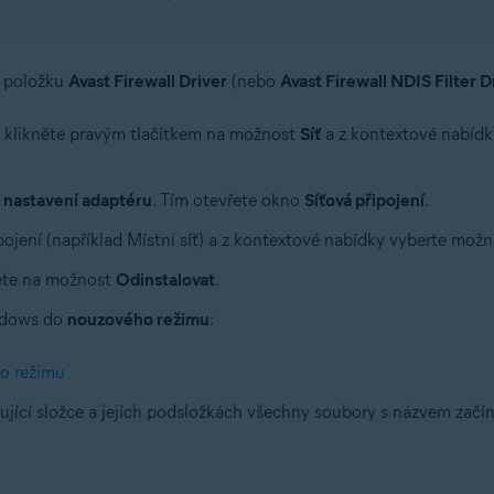
 položku
Avast Firewall Driver
(nebo
Avast Firewall NDIS Filter D
klikněte pravým tlačítkem na možnost
Síť
a z kontextové nabídk
 nastavení adaptéru
. Tím otevřete okno
Síťová připojení
.
pojení (například Místní síť) a z kontextové nabídky vyberte mož
ěte na možnost
Odinstalovat
.
indows do
nouzového režimu
:
o režimu
ící složce a jejích podsložkách všechny soubory s názvem začí