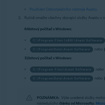
Používání Odinstalačního nástroje Avastu
Ručně smažte všechny zbývající složky Avastu v n
64bitový počítač s Windows:
C:\Program Files (x86)\Avast Software
nebo
C:\ProgramData\Avast Software
32bitový počítač s Windows:
nebo
C:\Program Files\Avast Software
nebo
C:\ProgramData\Avast Software
POZNÁMKA:
Výše uvedené složky mohou 
následujícího
článku od Microsoftu
:
Micro