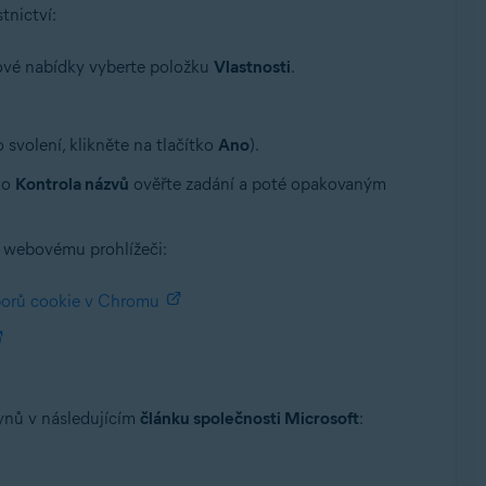
tnictví:
xtové nabídky vyberte položku
Vlastnosti
.
 svolení, klikněte na tlačítko
Ano
).
tko
Kontrola názvů
ověřte zadání a poté opakovaným
u webovému prohlížeči:
borů cookie v Chromu
kynů v následujícím
článku společnosti Microsoft
: