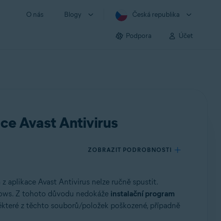
O nás
Blogy
Česká republika
Podpora
Účet
ce Avast Antivirus
ZOBRAZIT PODROBNOSTI
a z aplikace Avast Antivirus nelze ručně spustit.
ndows. Z tohoto důvodu nedokáže
instalační program
některé z těchto souborů/položek poškozené, případně