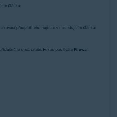
ícím článku:
 aktivaci předplatného najdete v následujícím článku:
d příslušného dodavatele. Pokud používáte
Firewall