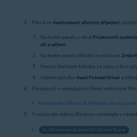
Pokud ve
vlastnostech
síťových připojení
najdete
Na levém panelu v okně
Průzkumník souborů
sítí a sdílení
.
Na levém panelu klikněte na možnost
Změnit
Pravým tlačítkem klikněte na jednu z ikon při
Vyberte položku
Avast Firewall Driver
a klikn
Dle pokynů v následujícím článku restartujte W
Restartování Microsoft Windows do nouzovéh
V nouzovém režimu Windows vyhledejte v následuj
C:\Windows\System32\DriverStore