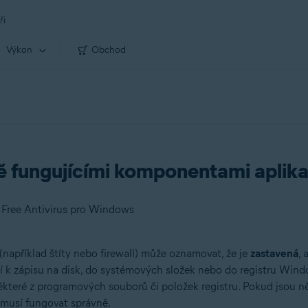
ři
Výkon
Obchod
 fungujícími komponentami aplika
 Free Antivirus pro Windows
(například štíty nebo firewall) může oznamovat, že je
zastavená
, 
í k zápisu na disk, do systémových složek nebo do registru Wi
 některé z programových souborů či položek registru. Pokud jsou 
emusí fungovat správně.