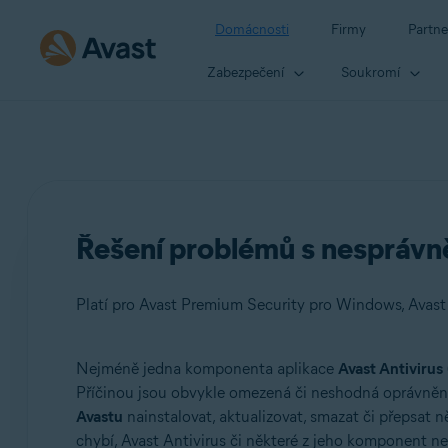
Domácnosti
Firmy
Partne
Zabezpečení
Soukromí
Řešení problémů s nesprávně
Platí pro Avast Premium Security pro Windows, Avast
Nejméně jedna komponenta aplikace
Avast Antivirus
Produkty:
Příčinou jsou obvykle omezená či neshodná oprávněn
Avastu
nainstalovat, aktualizovat, smazat či přepsat
Avast Premium Security 22.x pro Windows
chybí, Avast Antivirus či některé z jeho komponent n
Avast Free Antivirus 22.x pro Windows