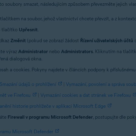
 soubory smazat, následujícím způsobem převezměte jejich vlas
tlačítkem na soubor, jehož vlastnictví chcete převzít, a z konte
 tlačítko
Upřesnit
.
odkaz
Změnit
(pokud se zobrazí žádost
Řízení uživatelských účtů
o
te výraz
Administrator
nebo
Administrators
. Kliknutím na tlačí
řená dialogová okna.
bsah a cookies. Pokyny najdete v článcích podpory k příslušném
Smazání údajů o prohlížení
|
Vymazání, povolení a správa sou
ěť ve Firefoxu
|
Vymazání cookies a dat stránek ve Firefoxu
anění historie prohlížeče v aplikaci Microsoft Edge
váte
Firewall v programu Microsoft Defender
, postupujte dle po
gramu Microsoft Defender