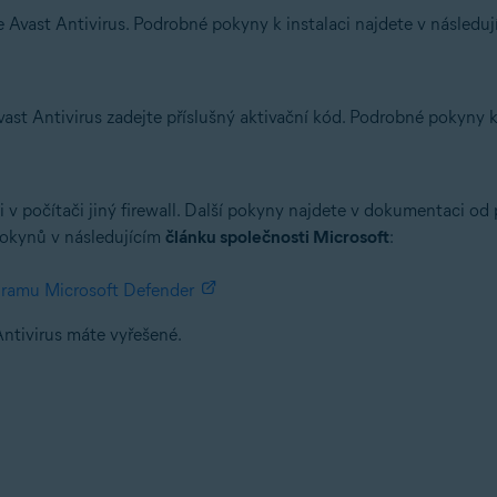
ce Avast Antivirus. Podrobné pokyny k instalaci najdete v následuj
st Antivirus zadejte příslušný aktivační kód. Podrobné pokyny k
si v počítači jiný firewall. Další pokyny najdete v dokumentaci o
pokynů v následujícím
článku společnosti Microsoft
:
gramu Microsoft Defender
tivirus máte vyřešené.