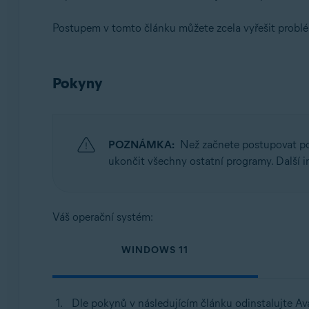
Operační systémy:
Postupem v tomto článku můžete zcela vyřešit problé
Microsoft Windows 11 Home / Pro / Enterprise / Educa
Microsoft Windows 10 Home / Pro / Enterprise / Educa
Pokyny
Microsoft Windows 8.1 / Pro / Enterprise – 32/64bitov
Microsoft Windows 8 / Pro / Enterprise – 32/64bitový
Microsoft Windows 7 Home Basic / Home Premium / Profe
POZNÁMKA:
Než začnete postupovat pod
ukončit všechny ostatní programy. Další i
Váš operační systém:
WINDOWS 11
Dle pokynů v následujícím článku odinstalujte A