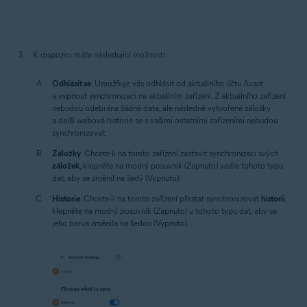
K dispozici máte následující možnosti:
Odhlásit se
: Umožňuje vás odhlásit od aktuálního účtu Avast
a vypnout synchronizaci na aktuálním zařízení. Z aktuálního zařízení
nebudou odebrána žádná data, ale následně vytvořené záložky
a další webová historie se s vašimi ostatními zařízeními nebudou
synchronizovat.
Záložky
: Chcete-li na tomto zařízení zastavit synchronizaci svých
záložek
, klepněte na modrý posuvník (Zapnuto) vedle tohoto typu
dat, aby se změnil na šedý (Vypnuto).
Historie
: Chcete-li na tomto zařízení přestat synchronizovat
historii
,
klepněte na modrý posuvník (Zapnuto) u tohoto typu dat, aby se
jeho barva změnila na šedou (Vypnuto).