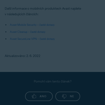
Další informace o mobilních produktech Avast najdete
v následujících článcích:
Avast Mobile Security – časté dotazy
Avast Cleanup – časté dotazy
Avast SecureLine VPN – časté dotazy
Aktualizováno: 2. 6. 2022
Pomohl vám tento článek?
ANO
NE