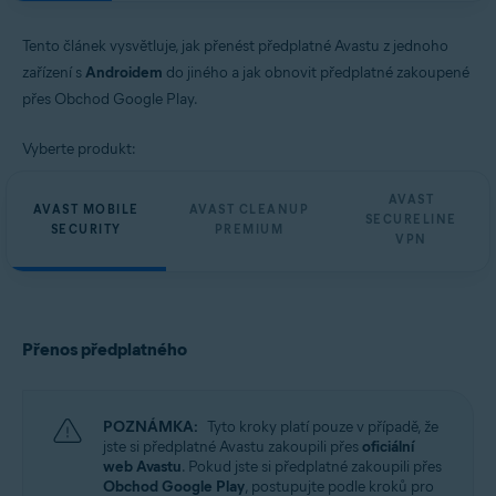
Avast SecureLine VPN 6.x pro Android
Avast Security & Privacy 23.x pro iOS
Tento článek vysvětluje, jak přenést předplatné Avastu z jednoho
Avast SecureLine VPN 6.x pro iOS
zařízení s
Androidem
do jiného a jak obnovit předplatné zakoupené
Operační systémy:
přes Obchod Google Play.
Google Android 8.0 (Oreo, API 26) nebo novější
Vyberte produkt:
Apple iOS 13.0 a novější
Kompatibilní se zařízeními iPhone, iPad a iPod touch
AVAST
AVAST MOBILE
AVAST CLEANUP
SECURELINE
SECURITY
PREMIUM
VPN
Přenos předplatného
POZNÁMKA:
Tyto kroky platí pouze v případě, že
jste si předplatné Avastu zakoupili přes
oficiální
web Avastu
. Pokud jste si předplatné zakoupili přes
Obchod Google Play
, postupujte podle kroků pro