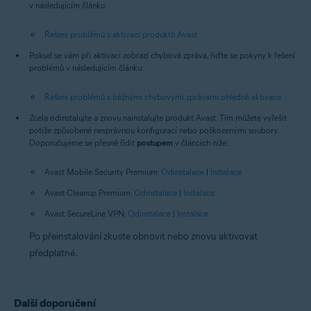
v následujícím článku:
Řešení problémů s aktivací produktů Avast
Pokud se vám při aktivaci zobrazí chybová zpráva, řiďte se pokyny k řešení
problémů v následujícím článku:
Řešení problémů s běžnými chybovými zprávami ohledně aktivace
Zcela odinstalujte a znovu nainstalujte produkt Avast. Tím můžete vyřešit
potíže způsobené nesprávnou konfigurací nebo poškozenými soubory.
Doporučujeme se přesně řídit
postupem
v článcích níže:
Avast Mobile Security Premium:
Odinstalace
|
Instalace
Avast Cleanup Premium:
Odinstalace
|
Instalace
Avast SecureLine VPN:
Odinstalace
|
Instalace
Po přeinstalování zkuste obnovit nebo znovu aktivovat
předplatné.
Další doporučení