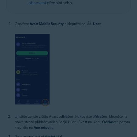
obnovení
předplatného.
Otevřete
Avast Mobile Security
a klepněte na
Účet
.
Ujistěte, že jste z účtu Avast odhlášeni. Pokud jste přihlášeni, klepněte na
pravé straně přihlašovacích údajů k účtu Avast na ikonu
Odhlásit
a potom
klepněte na
Ano, odpojit
.
Poznamenejte si
aktivační kód
.