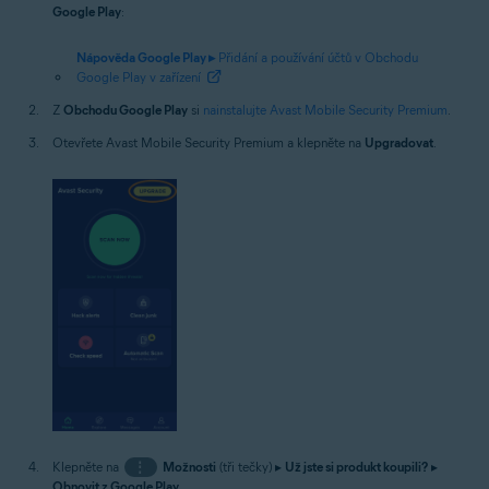
Google Play
:
Nápověda Google Play ▸
Přidání a používání účtů v Obchodu
Google Play v zařízení
Z
Obchodu Google Play
si
nainstalujte Avast Mobile Security Premium
.
Otevřete Avast Mobile Security Premium a klepněte na
Upgradovat
.
Klepněte na
⋮
Možnosti
(tři tečky) ▸
Už jste si produkt koupili?
▸
Obnovit z Google Play
.