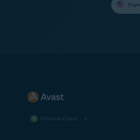
your
language:
Worldwide (English)