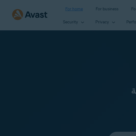
For home
For business
Fo
Security
Privacy
Perf
ة
Select