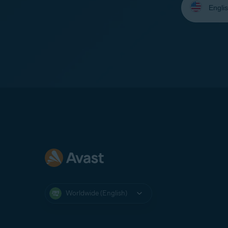
your
language:
Worldwide (English)