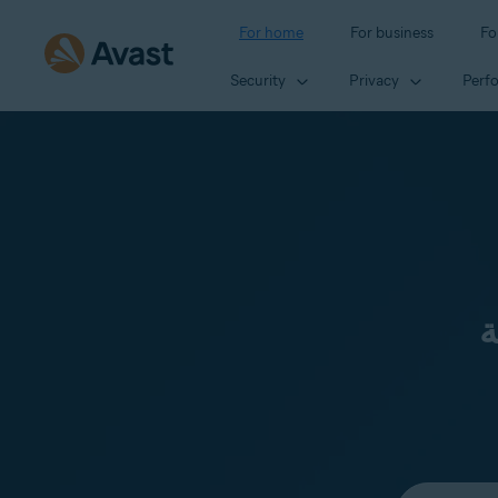
For home
For business
Fo
Security
Privacy
Perf
ة
Select