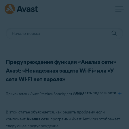
Предупреждения функции «Анализ сети»
Avast: «Ненадежная защита Wi-Fi» или «У
сети Wi-Fi нет пароля»
ПОКАЗАТЬ ПОДРОБНОСТИ
Применяется к Avast Premium Security для Windows, Avast Free Antivirus для Windows, Avast Premium Security для Mac, Avast Security для Mac, Avast Mobile Security Premium для Android
В этой статье объясняется, как решить проблему, если
Продукты:
компонент
Анализ сети
программы Avast Antivirus отображает
Avast Premium Security 22.x для Windows
следующее предупреждение:
Avast Free Antivirus 22.x для Windows