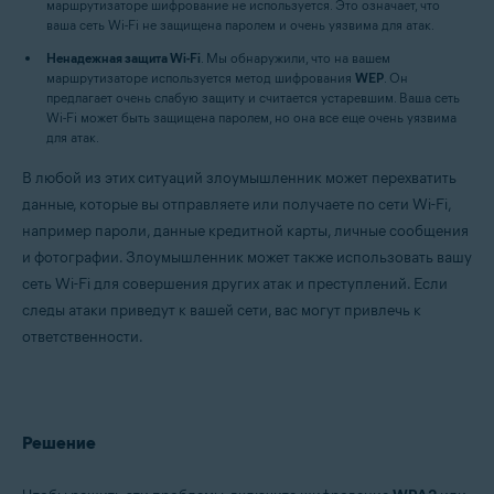
маршрутизаторе шифрование не используется. Это означает, что
Google Android 6.0 (Marshmallow, API 23) или более новая версия
ваша сеть Wi-Fi не защищена паролем и очень уязвима для атак.
Ненадежная защита Wi-Fi
. Мы обнаружили, что на вашем
маршрутизаторе используется метод шифрования
WEP
. Он
предлагает очень слабую защиту и считается устаревшим. Ваша сеть
Wi-Fi может быть защищена паролем, но она все еще очень уязвима
для атак.
В любой из этих ситуаций злоумышленник может перехватить
данные, которые вы отправляете или получаете по сети Wi-Fi,
например пароли, данные кредитной карты, личные сообщения
и фотографии. Злоумышленник может также использовать вашу
сеть Wi-Fi для совершения других атак и преступлений. Если
следы атаки приведут к вашей сети, вас могут привлечь к
ответственности.
Решение