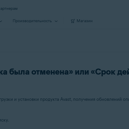
артнерам
Производи­тельность
Магазин
а была отменена» или «Срок де
агрузки и установки продукта Avast, получения обновлений о
ску.