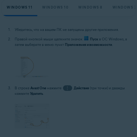
WINDOWS 11
WINDOWS 10
WINDOWS 8
WINDOWS 7
Убедитесь, что на вашем ПК не запущены другие приложения.
Правой кнопкой мыши щелкните значок
Пуск
в ОС Windows, а
затем выберите в меню пункт
Приложения и возможности
.
В строке
Avast One
нажмите
⋮
Действия
(три точки) и дважды
нажмите
Удалить
.