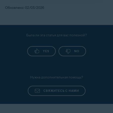
Windows 10 или новее
с последней версией
обновить операционную систему до
Avast Secure Browser.
Обновлено: 02/03/2026
поддерживаемой операционной системы
,
прежде чем мы сможем помочь вам с Avast
Secure Browser.
Была ли эта статья для вас полезной?
YES
NO
Нужна дополнительная помощь?
СВЯЖИТЕСЬ С НАМИ