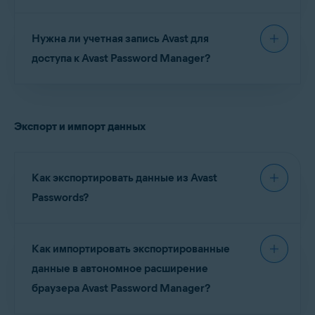
Avast Password Manager доступен как в
Нужна ли учетная запись Avast для
бесплатной, так и в платной версии. Платная
подписка включает два премиум-компонента:
доступа к Avast Password Manager?
Охрана паролей
и
Вход одним касанием
.
Да. Необходимо войти в свою
учетную запись
Avast
перед настройкой автономного
Экспорт и импорт данных
расширения для браузера Avast Password
Manager, а также мобильного приложения
Avast Password Manager.
Как экспортировать данные из Avast
Passwords?
Подробные инструкции по экспорту данных
Как импортировать экспортированные
Avast Passwords можно найти следующей
статье:
данные в автономное расширение
браузера Avast Password Manager?
Экспорт и импорт данных Avast Passwords в Avast
Password Manager