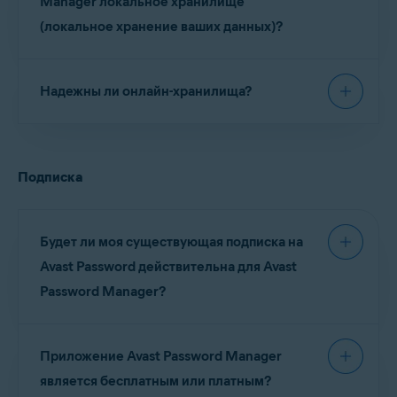
Manager локальное хранилище
быть доступны. Однако
настоятельно
доступно для Android и iOS. Отдельное
(локальное хранение ваших данных)?
рекомендуем
использовать новое автономное
расширение браузера доступно на следующих
расширение браузера
Avast Password Manager
платформах и в браузерах:
Нет. Ваши данные (пароли, информация о
в Google Chrome, Microsoft Edge или Mozilla
Надежны ли онлайн-хранилища?
кредитных картах, адреса и т. д.) хранятся в
Firefox.
Windows
: Google Chrome, Mozilla Firefox, Microsoft
онлайн-хранилище.
Edge
Ваши данные зашифрованы. Менеджер
Пользователи Android
/
Пользователи iOS
:
Mac
: Google Chrome, Mozilla Firefox, Microsoft Edge
паролей Avast помогает обеспечить
После мая 2025 года данные Avast Passwords
Android
: Google Chrome, Mozilla Firefox, Microsoft
Подписка
безопасность данных с помощью передового
могут
по-прежнему быть доступны. Тем не
Edge
шифрования, используя пароль от хранилища,
менее
настоятельно рекомендуем
iOS
: Google Chrome, Mozilla Firefox, Microsoft Edge,
а также облачное хранилище. Никто не может
использовать новое приложение
Avast
Safari
просматривать ваши данные, даже Avast.
Будет ли моя существующая подписка на
Password Manager
.
Avast Password действительна для Avast
ПРИМЕЧАНИЕ:
Автономное
Password Manager?
расширение для браузера Avast
Password Manager
не
Да. Вы можете продолжать использовать свою
поддерживается
в Safari на
компьютерах Mac.
Приложение Avast Password Manager
подписку на Avast Passwords в новом варианте
Avast Password Manager
.
является бесплатным или платным?