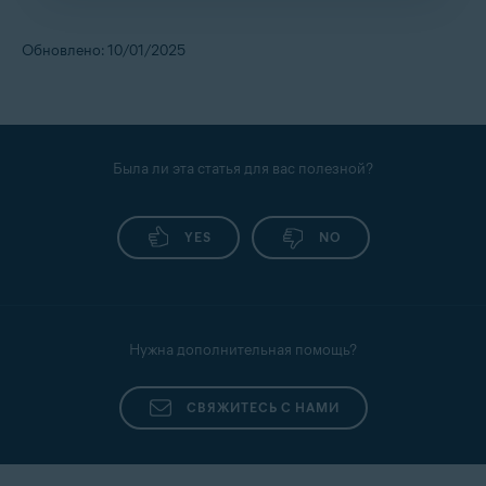
Подробные инструкции по импорту данных
Avast Passwords в Avast Password Manager см. в
Обновлено: 10/01/2025
следующей статье:
Экспорт и импорт данных Avast Passwords в Avast
Password Manager
Была ли эта статья для вас полезной?
YES
NO
Нужна дополнительная помощь?
СВЯЖИТЕСЬ С НАМИ