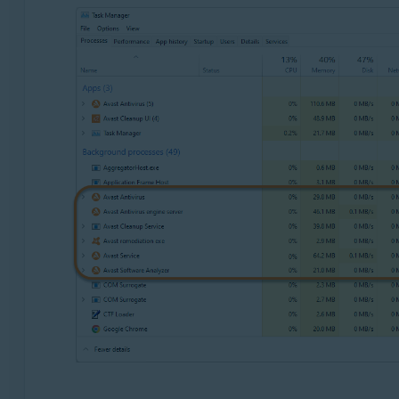
Операционные системы:
Microsoft Windows 11 Home / Pro / Enterprise / Educa
Microsoft Windows 10 Home / Pro / Enterprise / Educ
Microsoft Windows 8.1 / Pro / Enterprise — 32- или 
Microsoft Windows 8 / Pro / Enterprise — 32- или 64
Microsoft Windows 7 Home Basic / Home Premium / Pro