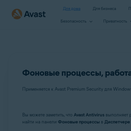
Для дома
Для бизнеса
П
Безопасность
Приватность
Фоновые процессы, работаю
Применяется к Avast Premium Security для Windows,
Продукты:
Вы можете заметить, что
Avast Antivirus
выполняет р
найти на панели
Фоновые процессы
в
Диспетчере 
Avast Premium Security 24.x для Windows
Avast Free Antivirus 24.x для Windows