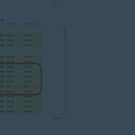
tion
ation — 32- или 64-разрядная версия
64-разрядная версия
-разрядная версия
fessional / Enterprise / Ultimate — SP 1 с обновлением Convenient Rol