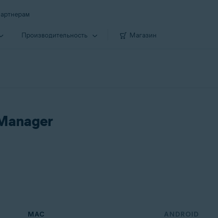
артнерам
Производи­тельность
Магазин
 Manager
MAC
ANDROID