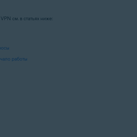
PN см. в статьях ниже:
росы
ачало работы