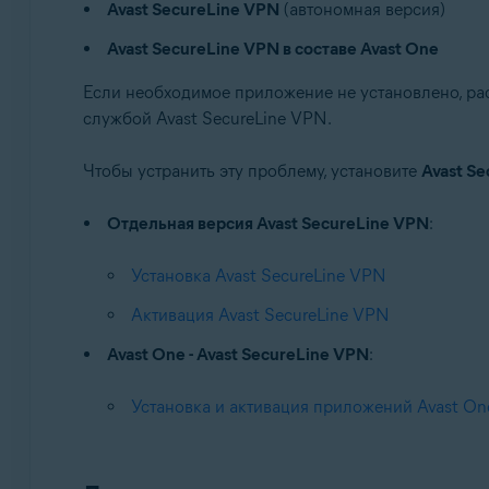
Avast SecureLine VPN
(автономная версия)
Avast One
Avast SecureLine VPN
Avast SecureLine VPN в составе Avast One
Операционные системы:
Если необходимое приложение не установлено, рас
службой Avast SecureLine VPN.
Windows
Чтобы устранить эту проблему, установите
Avast S
Отдельная версия Avast SecureLine VPN
:
Установка Avast SecureLine VPN
Активация Avast SecureLine VPN
Avast One - Avast SecureLine VPN
:
Установка и активация приложений Avast On