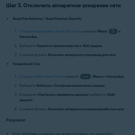
Шаг 3. Отключить аппаратное ускорение сети
Avast Free Antivirus / Avast Premium Security
Откройте программу Avast Antivirus
и нажмите
Меню
☰
▸
Настройки
.
Выберите
Защита от мошенничества
▸
Веб-защита
.
Снимите флажок
Включить аппаратное ускорение для сети
.
Новый Avast One
Откройте New Avast One
и нажмите
•••
Меню
▸
Настройки
.
Выберите
Antivirus
▸
Основные компоненты защиты
.
В разделе
«Настроить параметры защиты»
выберите
«Веб-
защита»
.
Снимите флажок
Включить аппаратное ускорение работы в сети
.
Результат
Если проблема устранена, вы можете оставить эту настройку