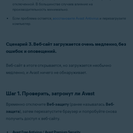
отключенной. В большинстве случаев влияние на
производительность минимально.
Если проблема остается,
восстановите Avast Antivirus
и перезагрузите
компьютер.
Сценарий 3. Веб-сайт загружается очень медленно, без
ошибок и оповещений.
Веб-сайт в итоге открывается, но загружается необычно
медленно, и Avast ничего не обнаруживает.
Шаг 1. Проверить, затронут ли Avast
Временно отключите
Веб-защиту
(ранее называлась
Веб-
защита
), затем перезапустите браузер и попробуйте снова
получить доступ к веб-сайту.
Avast Free Antivirus / Avast Premium Security