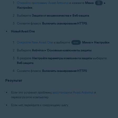
Откройте программу Avast Antivirus
и нажмите
Меню
☰
▸
Настройки
.
Выберите
Защита от мошенничества
▸
Веб-защита
.
Снимите флажок
Включить сканирование HTTPS
.
Новый Avast One
Откройте New Avast One
и выберите
•••
Меню
▸
Настройки
.
Выберите
Antivirus
▸
Основные компоненты защиты
.
В разделе
Настройте параметры компонента защиты
выберите
Веб-защита
.
Снимите флажок
Включить сканирование HTTPS
.
Результат
Если это устранит проблему,
восстановите Avast Antivirus
и
перезагрузите компьютер.
Если нет, перейдите к следующему шагу.