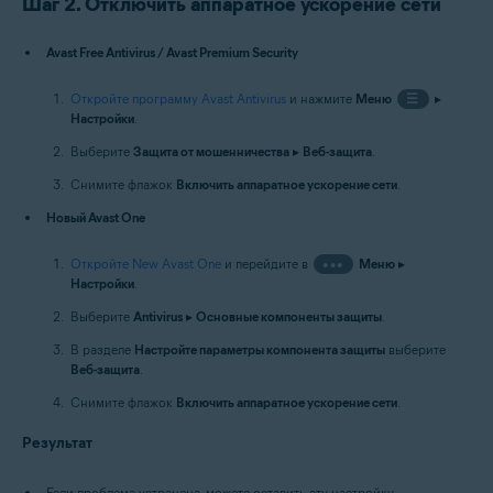
Шаг 2. Отключить аппаратное ускорение сети
Avast Free Antivirus / Avast Premium Security
Откройте программу Avast Antivirus
и нажмите
Меню
☰
▸
Настройки
.
Выберите
Защита от мошенничества
▸
Веб-защита
.
Снимите флажок
Включить аппаратное ускорение сети
.
Новый Avast One
Откройте New Avast One
и перейдите в
•••
Меню
▸
Настройки
.
Выберите
Antivirus
▸
Основные компоненты защиты
.
В разделе
Настройте параметры компонента защиты
выберите
Веб-защита
.
Снимите флажок
Включить аппаратное ускорение сети
.
Результат
Если проблема устранена, можете оставить эту настройку