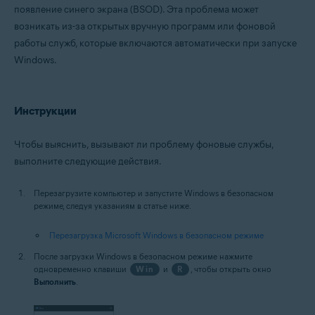
появление синего экрана (BSOD). Эта проблема может
возникать из-за открытых вручную программ или фоновой
Операционные системы:
работы служб, которые включаются автоматически при запуске
Microsoft Windows 11 Home / Pro / Enterprise / Education
Windows.
Microsoft Windows 10 Home / Pro / Enterprise / Education — 32- или 64-
разрядная версия
Microsoft Windows 8.1 / Pro / Enterprise — 32- или 64-разрядная версия
Microsoft Windows 8 / Pro / Enterprise — 32- или 64-разрядная версия
Инструкции
Microsoft Windows 7 Home Basic / Home Premium / Professional /
Enterprise / Ultimate — SP 1 с обновлением Convenient Rollup, 32- или
64-разрядная версия
Чтобы выяснить, вызывают ли проблему фоновые службы,
выполните следующие действия.
Перезагрузите компьютер и запустите Windows в безопасном
режиме, следуя указаниям в статье ниже.
Перезагрузка Microsoft Windows в безопасном режиме
После загрузки Windows в безопасном режиме нажмите
одновременно клавиши
Win
и
R
, чтобы открыть окно
Выполнить
.