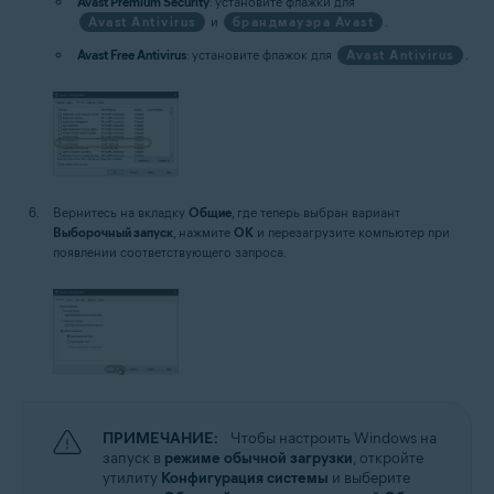
Avast Premium Security
: установите флажки для
Avast Antivirus
и
брандмауэра Avast
.
Avast Free Antivirus
: установите флажок для
Avast Antivirus
.
Вернитесь на вкладку
Общие
, где теперь выбран вариант
Выборочный запуск
, нажмите
OK
и перезагрузите компьютер при
появлении соответствующего запроса.
ПРИМЕЧАНИЕ:
Чтобы настроить Windows на
запуск в
режиме обычной загрузки
, откройте
утилиту
Конфигурация системы
и выберите