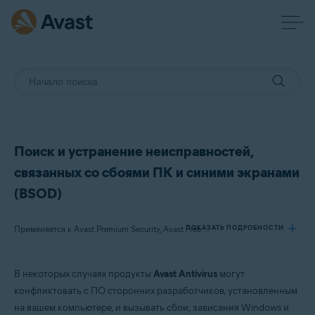
Поиск и устранение неисправностей,
связанных со сбоями ПК и синими экранами
(BSOD)
ПОКАЗАТЬ ПОДРОБНОСТИ
Применяется к Avast Premium Security, Avast Free Antivirus
В некоторых случаях продукты
Avast Antivirus
могут
Продукты:
конфликтовать с ПО сторонних разработчиков, установленным
Avast Premium Security 22.x
на вашем компьютере, и вызывать сбои, зависания Windows и
Avast Free Antivirus 22.x