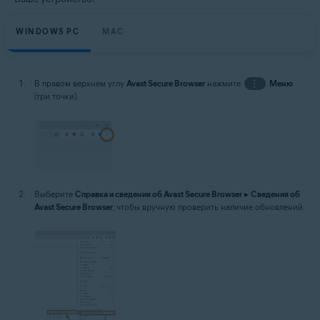
WINDOWS PC
MAC
В правом верхнем углу
Avast Secure Browser
нажмите
⋮
Меню
(три точки).
Выберите
Справка и сведения об Avast Secure Browser
▸
Сведения об
Avast Secure Browser
, чтобы вручную проверить наличие обновлений.