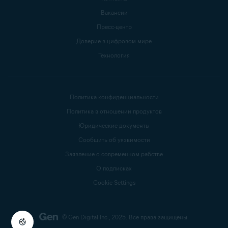
Вакансии
Пресс-центр
Доверие в цифровом мире
Технология
Политика конфиденциальности
Политика в отношении продуктов
Юридические документы
Сообщить об уязвимости
Заявление о современном рабстве
О подписках
Cookie Settings
© Gen Digital Inc., 2025.
Все права защищены.