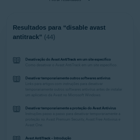
Resultados para “disable avast
antitrack”
(44)
Desativação do Avast
AntiTrack
em um site específico
Como desativar o Avast
AntiTrack
em um site específico.
Desativar temporariamente outros softwares antivírus
Links para artigos com instruções para desativar
temporariamente outros softwares antivírus antes de instalar
um aplicativo da Avast no Microsoft Windows.
Desativar temporariamente a proteção do Avast Antivirus
Instruções passo a passo para desativar temporariamente a
proteção no Avast Premium Security, Avast Free Antivirus e
Avast One.
Avast
AntiTrack
– Introdução