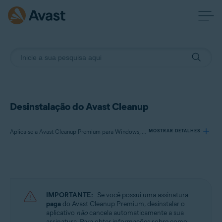
Desinstalação do Avast Cleanup
Aplica-se a Avast Cleanup Premium para Windows, Avast Cleanup Premium para Mac, Avast Cleanup para Android
MOSTRAR DETALHES
Produtos:
Avast Cleanup Premium 24.x para Windows
Avast Cleanup Premium 4.x para Mac
IMPORTANTE:
Se você possui uma assinatura
Avast Cleanup 24.x para Android
paga
do Avast Cleanup Premium, desinstalar o
aplicativo
não
cancela automaticamente a sua
Microsoft Windows 11 Home / Pro / Enterprise / Education
assinatura. Para obter informações sobre como