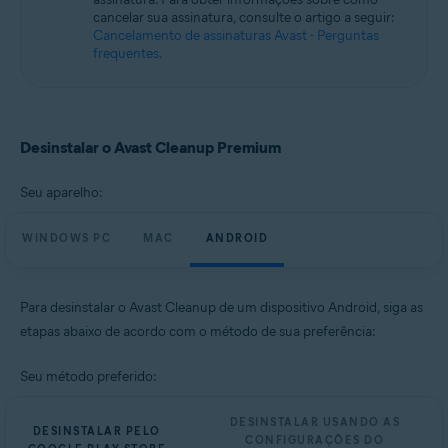
Microsoft Windows 10 Home / Pro / Enterprise / Education - 32 / 64-bit
cancelar sua assinatura, consulte o artigo a seguir:
Microsoft Windows 8.1 / Pro / Enterprise - 32 / 64-bit
Cancelamento de assinaturas Avast - Perguntas
Microsoft Windows 8 / Pro / Enterprise - 32 / 64-bit
frequentes.
Microsoft Windows 7 Home Basic / Home Premium / Professional /
Enterprise / Ultimate - Service Pack 1, 32 / 64-bit
Apple macOS 14.x (Sonoma)
Apple macOS 13.x (Ventura)
Desinstalar o Avast Cleanup Premium
Apple macOS 12.x (Monterey)
Apple macOS 11.x (Big Sur)
Seu aparelho:
Apple macOS 10.15.x (Catalina)
Apple macOS 10.14.x (Mojave)
Apple macOS 10.13.x (High Sierra)
WINDOWS PC
MAC
ANDROID
Apple macOS 10.12.x (Sierra)
Sistemas operacionais:
Para desinstalar o Avast Cleanup de um dispositivo Android, siga as
etapas abaixo de acordo com o método de sua preferência:
Google Android 9.0 (Pie, API 28) ou posterior
Seu método preferido:
DESINSTALAR USANDO AS
DESINSTALAR PELO
CONFIGURAÇÕES DO