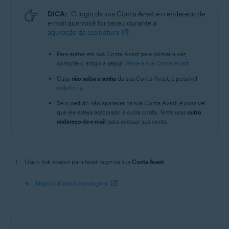
DICA:
O login da sua Conta Avast é o endereço de
e-mail que você forneceu durante a
aquisição da assinatura
.
Para entrar em sua Conta Avast pela primeira vez,
consulte o artigo a seguir:
Ative a sua Conta Avast
.
Caso
não saiba a senha
da sua Conta Avast, é possível
redefini-la
.
Se o pedido não aparecer na sua Conta Avast, é possível
que ele esteja associado a outra conta. Tente usar
outro
endereço de e-mail
para acessar sua conta.
Use o link abaixo para fazer login na sua
Conta Avast
:
https://id.avast.com/sign-in