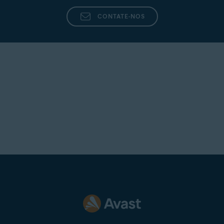
Telnet
CONTATE-NOS
Telnor Denmark
Telstra
T-Online
UOL Mail
Virgin
Virginmedia
Internet
Windowslive
Yahoo
Yandex Mail
Zeeland Net
Ziggo Mail
Zoho Mail