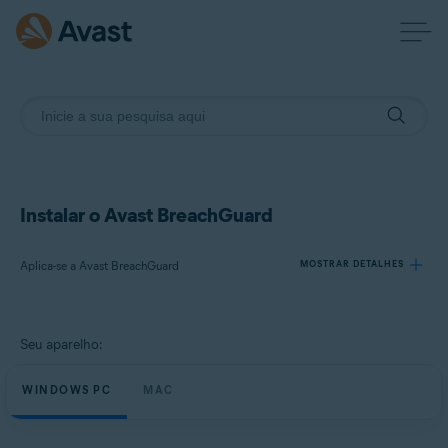
Instalar o Avast BreachGuard
Aplica-se a Avast BreachGuard
MOSTRAR DETALHES
Produtos:
Seu aparelho:
Avast BreachGuard
WINDOWS PC
MAC
Sistemas operacionais:
Microsoft Windows