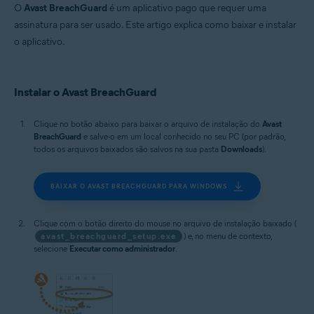
MacOS
O
Avast BreachGuard
é um aplicativo pago que requer uma
assinatura para ser usado. Este artigo explica como baixar e instalar
o aplicativo.
Instalar o Avast BreachGuard
Clique no botão abaixo para baixar o arquivo de instalação do
Avast
BreachGuard
e salve-o em um local conhecido no seu PC (por padrão,
todos os arquivos baixados são salvos na sua pasta
Downloads
).
BAIXAR O AVAST BREACHGUARD PARA WINDOWS
Clique com o botão direito do mouse no arquivo de instalação baixado (
avast_breachguard_setup.exe
) e, no menu de contexto,
selecione
Executar como administrador
.