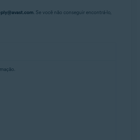
eply@avast.com
. Se você não conseguir encontrá-lo,
rmação.