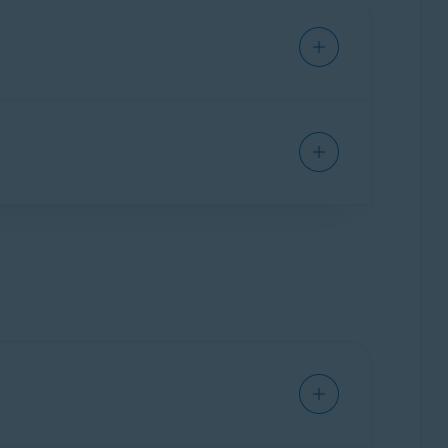
da sua biblioteca principal.
renciamento de conteúdo em algumas etapas
Requisitos de sistema para aplicativos Avast
.