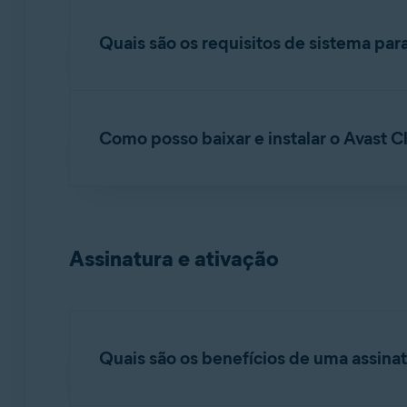
Protegendo mídia privada
: Armazene image
Quais são os requisitos de sistema par
Simplificando a limpeza de dispositivos
: U
claras.
Para obter informações detalhadas sobre os re
Como posso baixar e instalar o Avast 
Para baixar e instalar o Avast Cleanup para iO
Abra a
App Store
em seu dispositivo iOS 
Assinatura e ativação
Clique em
Obter
▸
Instalar
.
Siga as instruções na tela para concluir o
O Avast Cleanup já está instalado em seu disp
Quais são os benefícios de uma assina