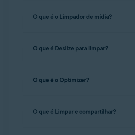
O que é o Limpador de mídia?
A limpeza de mídia ajuda você a revisar e rem
mídia identifica automaticamente categorias 
O que é Deslize para limpar?
analisá-las e gerenciá-las sem precisar percor
Para começar a usar a Limpeza de mídia, toq
Deslize para limpar é um recurso que ajuda v
que você quer enviar para a
Lixeira
ou
otimizar
cheia e permite que você decida se deseja rem
O que é o Optimizer?
Abra o Avast Cleanup e toque em
Deslize 
O Optimizer é um recurso premium que ajuda 
Selecione o tipo de imagens que deseja rev
usar o Optimizer, consulte as etapas a seguir:
O que é Limpar e compartilhar?
Para cada imagem, deslize à direita para ma
Abra o Avast Cleanup e toque em
Mais fe
Limpar e compartilhar é um recurso premium qu
Toque em
Otimizar vídeos
ou
Otimizar fo