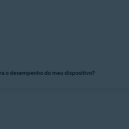
do para ajudar você a gerenciar e organizar o conteúdo armazen
ontatos indesejados e para armazenar mídias selecionadas em um 
ra o desempenho do meu dispositivo?
ar a experiência geral do seu dispositivo ao reduzir a desordem
ntifique e remova mídias indesejadas ou duplicadas e limpe cont
a arquivos desnecessários ou reduza o tamanho de imagens e víde