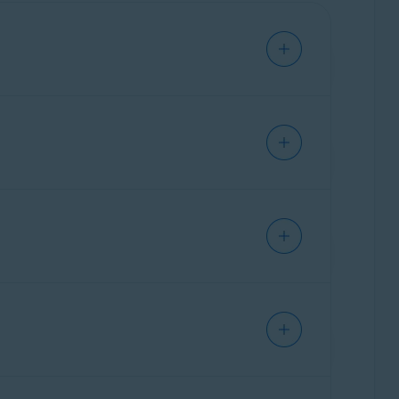
eu dispositivo. Na versão paga, a Limpeza de
lidade, e as agrupa para que você possa
Cleanup e selecione as imagens ou os vídeos
 deslizes. Exibe imagens individuais em tela
aço. Para obter mais informações sobre como
 ocultas, como localização, horário ou outros