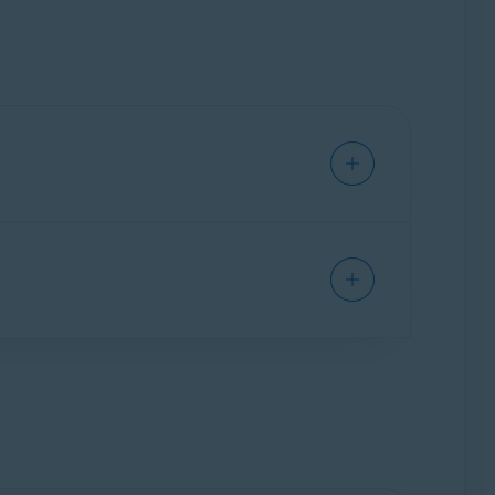
ado em seu dispositivo. Ele oferece
cofre de arquivos privado separado da sua
 e facilitar o gerenciamento do conteúdo
atos incompletos ou duplicados.
os para liberar espaço no dispositivo.