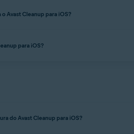
ns e vídeos selecionados em um cofre de mídia privado, separado 
a o Avast Cleanup para iOS?
se ferramentas integradas que orientam você na revisão e no ge
quisitos de sistema do Avast Cleanup, consulte o artigo a seguir:
Cleanup para iOS?
S:
e procure por
Avast Cleanup
.
 processo de instalação.
ositivo iOS.
tura do Avast Cleanup para iOS?