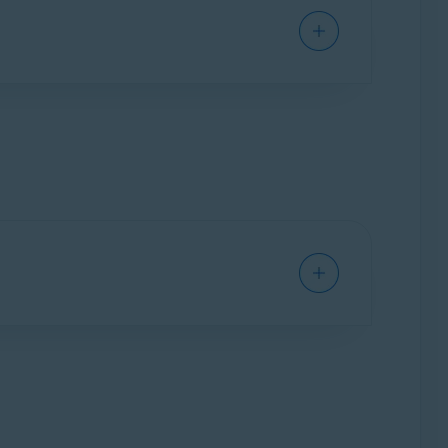
ito.
ão excluídos junto com o aplicativo e
sinstalar o aplicativo.