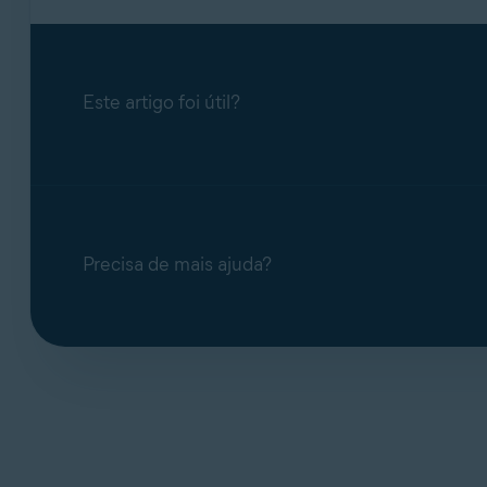
Para desinstalar o Avast Cleanup, siga as etap
Este artigo foi útil?
Na tela Inicial do dispositivo, toque e m
Selecione
Excluir app
para remover o Avas
Selecione
Excluir
para confirmar a remoçã
O Avast Cleanup foi desinstalado do dispositi
Precisa de mais ajuda?
OBSERVAÇÃO:
Se você tiver um
assinatura. Para obter informações
Avast no Google Play Store ou Ap