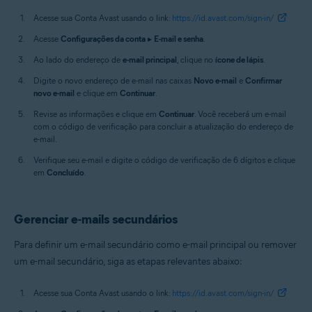
Acesse sua Conta Avast usando o link:
https://id.avast.com/sign-in/
Acesse
Configurações da conta
▸
E-mail e senha
.
Ao lado do endereço de
e-mail principal
, clique no
ícone de lápis
.
Digite o novo endereço de e-mail nas caixas
Novo e-mail
e
Confirmar
novo e-mail
e clique em
Continuar
.
Revise as informações e clique em
Continuar
. Você receberá um e-mail
com o código de verificação para concluir a atualização do endereço de
e-mail.
Verifique seu e-mail e digite o código de verificação de 6 dígitos e clique
em
Concluído
.
Gerenciar e-mails secundários
Para definir um e-mail secundário como e-mail principal ou remover
um e-mail secundário, siga as etapas relevantes abaixo:
Acesse sua Conta Avast usando o link:
https://id.avast.com/sign-in/