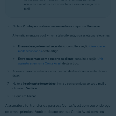
nenhuma assinatura está conectada a esse endereço de e-
mail.
Na tela
Pronto para restaurar suas assinaturas
, clique em
Continuar
.
Alternativamente, se você vir uma tela diferente, siga as etapas relevantes:
É seu endereço de e-mail secundário
: consulte a seção
Gerenciar e-
mails secundários
deste artigo.
Entre em contato com o suporte ao cliente
: consulte a seção
Unir
assinaturas em uma Conta Avast
deste artigo.
Acesse a caixa de entrada e abra o e-mail da Avast com a senha de uso
único.
Na tela
Inserir senha de uso único
, insira a senha enviada ao seu e-mail e
clique em
Verificar
.
Clique em
Fechar
.
A assinatura foi transferida para sua Conta Avast com seu endereço
de e-mail principal. Você pode acessar sua Conta Avast com seu