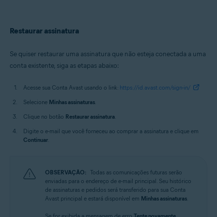
Restaurar assinatura
Se quiser restaurar uma assinatura que não esteja conectada a uma
conta existente, siga as etapas abaixo:
Acesse sua Conta Avast usando o link:
https://id.avast.com/sign-in/
Selecione
Minhas assinaturas
.
Clique no botão
Restaurar assinatura
.
Digite o e-mail que você forneceu ao comprar a assinatura e clique em
Continuar
.
OBSERVAÇÃO:
Todas as comunicações futuras serão
enviadas para o endereço de e-mail principal. Seu histórico
de assinaturas e pedidos será transferido para sua Conta
Avast principal e estará disponível em
Minhas assinaturas
.
Se for exibida a mensagem de erro
Tente novamente
,