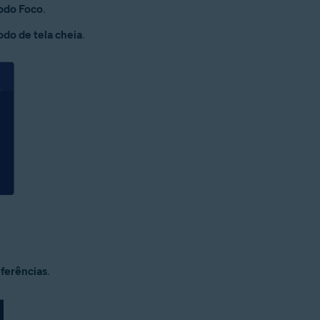
modo Foco
.
odo de tela cheia
.
ferências
.