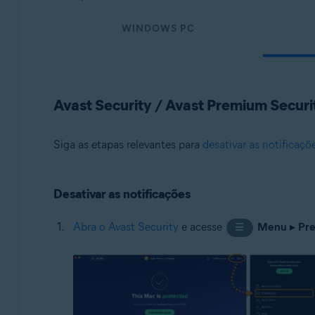
Sistemas operacionais:
WINDOWS PC
Todas as plataformas compatíveis
Avast Security / Avast Premium Securi
Siga as etapas relevantes para
desativar as notificaçõ
Desativar as notificações
Abra o Avast Security
e acesse
Menu
▸
Pre
☰