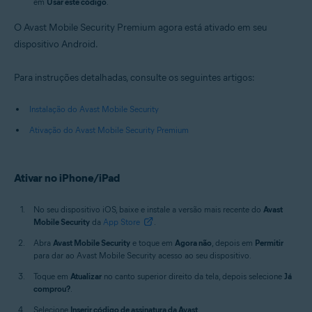
em
Usar este código
.
O Avast Mobile Security Premium agora está ativado em seu
dispositivo Android.
Para instruções detalhadas, consulte os seguintes artigos:
Instalação do Avast Mobile Security
Ativação do Avast Mobile Security Premium
Ativar no iPhone/iPad
No seu dispositivo iOS, baixe e instale a versão mais recente do
Avast
Mobile Security
da
App Store
.
Abra
Avast Mobile Security
e toque em
Agora não
, depois em
Permitir
para dar ao Avast Mobile Security acesso ao seu dispositivo.
Toque em
Atualizar
no canto superior direito da tela, depois selecione
Já
comprou?
.
Selecione
Inserir código de assinatura da Avast
.