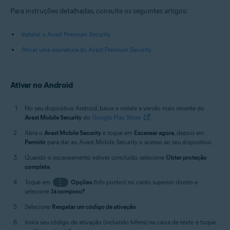
Para instruções detalhadas, consulte os seguintes artigos:
Instalar o Avast Premium Security
Ativar uma assinatura do Avast Premium Security
Ativar no Android
No seu dispositivo Android, baixe e instale a versão mais recente do
Avast Mobile Security
do
Google Play Store
.
Abra o
Avast Mobile Security
e toque em
Escanear agora
, depois em
Permitir
para dar ao Avast Mobile Security o acesso ao seu dispositivo.
Quando o escaneamento estiver concluído, selecione
Obter proteção
completa
.
Toque em
⋮
Opções
(três pontos) no canto superior direito e
selecione
Já comprou?
.
Selecione
Resgatar um código de ativação
.
Insira seu código de ativação (incluindo hifens) na caixa de texto e toque