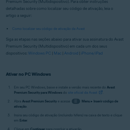
Premium Security (Multidispositivo). Para obter instruções
detalhadas sobre como localizar seu código de ativação, leia o
artigo a seguir:
Como localizar seu código de ativação da Avast
Siga as etapas nas seções abaixo para ativar sua assinatura do Avast
Premium Security (Multidispositivo) em cada um dos seus
dispositivos:
Windows PC
|
Mac
|
Android
|
iPhone/iPad
Ativar no PC Windows
Em seu PC Windows, baixe e instale a versão mais recente do
Avast
Premium Security para Windows
do
site oficial da Avast
.
Abra
Avast Premium Security
e acesse
☰
Menu
▸
Inserir código de
ativação
.
Insira seu código de ativação (incluindo hifens) na caixa de texto e clique
em
Enter
.
Clique em
Continuar
para concluir a ativação.