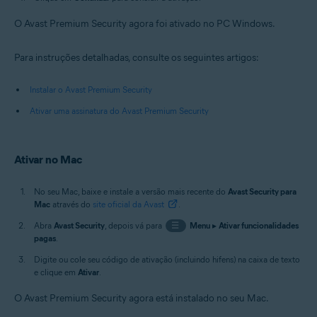
O Avast Premium Security agora foi ativado no PC Windows.
Para instruções detalhadas, consulte os seguintes artigos:
Instalar o Avast Premium Security
Ativar uma assinatura do Avast Premium Security
Ativar no Mac
No seu Mac, baixe e instale a versão mais recente do
Avast Security para
Mac
através do
site oficial da Avast
.
Abra
Avast Security
, depois vá para
☰
Menu
▸
Ativar funcionalidades
pagas
.
Digite ou cole seu código de ativação (incluindo hifens) na caixa de texto
e clique em
Ativar
.
O Avast Premium Security agora está instalado no seu Mac.