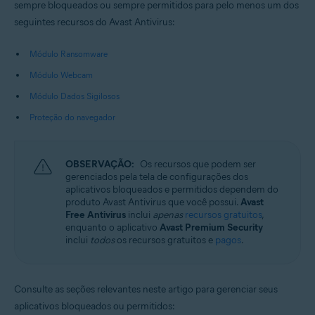
sempre bloqueados ou sempre permitidos para pelo menos um dos
seguintes recursos do Avast Antivirus:
Sistemas operacionais:
Microsoft Windows 11 Home / Pro / Enterprise / Education
Módulo Ransomware
Microsoft Windows 10 Home / Pro / Enterprise / Education - 32 / 64-bit
Microsoft Windows 8.1 / Pro / Enterprise - 32 / 64-bit
Módulo Webcam
Microsoft Windows 8 / Pro / Enterprise - 32 / 64-bit
Módulo Dados Sigilosos
Microsoft Windows 7 Home Basic/Home
Premium/Professional/Enterprise/Ultimate - Service Pack 1 com
Proteção do navegador
atualização de pacote cumulativo de conveniência, 32/64 bits
OBSERVAÇÃO:
Os recursos que podem ser
gerenciados pela tela de configurações dos
aplicativos bloqueados e permitidos dependem do
produto Avast Antivirus que você possui.
Avast
Free Antivirus
inclui
apenas
recursos gratuitos
,
enquanto o aplicativo
Avast Premium Security
inclui
todos
os recursos gratuitos e
pagos
.
Consulte as seções relevantes neste artigo para gerenciar seus
aplicativos bloqueados ou permitidos: