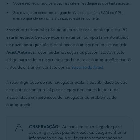
Sistemas operacionais:
Você é redirecionado para páginas diferentes daquelas que tenta acessar.
Microsoft Windows 11 Home / Pro / Enterprise / Education
Seu navegador consome um grande nível de memória RAM ou CPU,
Microsoft Windows 10 Home / Pro / Enterprise / Education - 32 / 64-bit
mesmo quando nenhuma atualização está sendo feita.
Microsoft Windows 8.1 / Pro / Enterprise - 32 / 64-bit
Microsoft Windows 8 / Pro / Enterprise - 32 / 64-bit
Esse comportamento não significa necessariamente que seu PC
Microsoft Windows 7 Home Basic / Home Premium / Professional /
está infectado. Se você experimentar um comportamento atípico
Enterprise / Ultimate - Service Pack 2, 32 / 64-bit
do navegador que não é identificado como sendo malicioso pelo
Avast Antivirus
, recomendamos seguir os passos listados neste
artigo para redefinir o seu navegador para as configurações padrão
antes de entrar em contato com o
Suporte da Avast
.
A reconfiguração do seu navegador exclui a possibilidade de que
esse comportamento atípico esteja sendo causado por uma
instabilidade em extensões do navegador ou problemas de
configuração.
OBSERVAÇÃO:
Ao reiniciar seu navegador para
as configurações padrão, você
não
apaga nenhuma
informação de login ou favoritos armazenados no