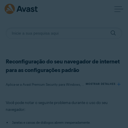
Reconfiguração do seu navegador de internet
para as configurações padrão
Aplica-se a Avast Premium Security para Windows, Avast Free Antivirus para Windows
MOSTRAR DETALHES
Você pode notar o seguinte problema durante o uso do seu
Produtos:
navegador:
Avast Premium Security 20.x para Windows
Avast Free Antivirus 20.x para Windows
Janelas e caixas de diálogos abrem inesperadamente.