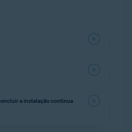
e grátis) expirou.
de dados. Verifique se você digitou todos os
licativo. Se a mensagem de erro continuar
ncluir a instalação continua
ulte o artigo a seguir para obter instruções