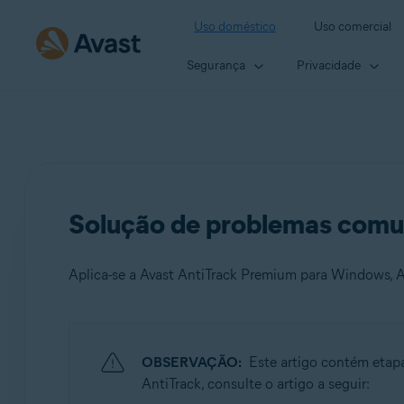
Uso doméstico
Uso comercial
Segurança
Privacidade
Solução de problemas comu
Aplica-se a Avast AntiTrack Premium para Windows, A
Produtos:
OBSERVAÇÃO:
Este artigo contém etap
Avast AntiTrack Premium 3.x para Windows
AntiTrack, consulte o artigo a seguir:
Avast AntiTrack 1.x para Mac